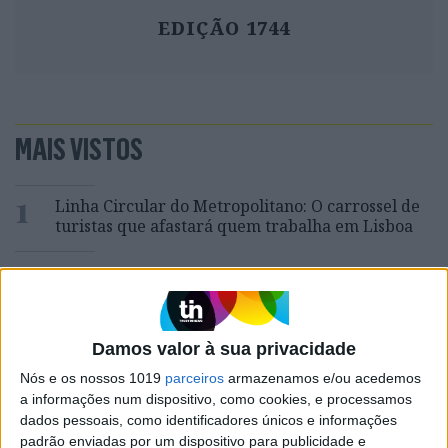
EDIÇÃO 1744
MAIS VISTOS
1
Linha Circular do Metropolitano: O carrossel de
turistas que afastará quem trabalha em Lisboa
2
O Nobel disse o que ninguém quer ouvir
3
Celebridades que viram os seus vídeos íntimos na
Damos valor à sua privacidade
Internet
Nós e os nossos 1019
parceiros
armazenamos e/ou acedemos
4
a informações num dispositivo, como cookies, e processamos
Como funcionam os apoios para comprar casa
dados pessoais, como identificadores únicos e informações
antes dos 35 anos
padrão enviadas por um dispositivo para publicidade e