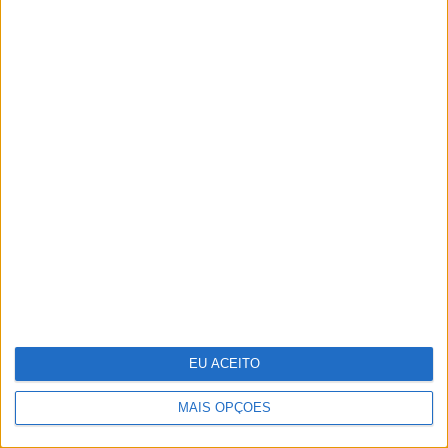
A VISÃO Se7e desta semana – edição
1743
EU ACEITO
MAIS OPÇÕES