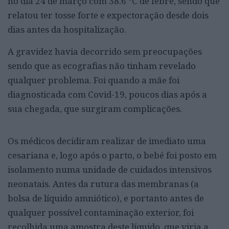
no dia 24 de março com 38.6 °C de febre, sendo que
relatou ter tosse forte e expectoração desde dois
dias antes da hospitalização.
A gravidez havia decorrido sem preocupações
sendo que as ecografias não tinham revelado
qualquer problema. Foi quando a mãe foi
diagnosticada com Covid-19, poucos dias após a
sua chegada, que surgiram complicações.
Os médicos decidiram realizar de imediato uma
cesariana e, logo após o parto, o bebé foi posto em
isolamento numa unidade de cuidados intensivos
neonatais. Antes da rutura das membranas (a
bolsa de líquido amniótico), e portanto antes de
qualquer possível contaminação exterior, foi
recolhida uma amostra deste líquido, que viria a