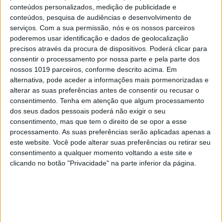
5
conteúdos personalizados, medição de publicidade e
Quem é Deus para uma criança? Opinião de José
conteúdos, pesquisa de audiências e desenvolvimento de
Brissos-Lino
serviços.
Com a sua permissão, nós e os nossos parceiros
6
poderemos usar identificação e dados de geolocalização
A longevidade não se improvisa
precisos através da procura de dispositivos. Poderá clicar para
consentir o processamento por nossa parte e pela parte dos
nossos 1019 parceiros, conforme descrito acima. Em
7
Tem apneia do sono e não consegue usar a
alternativa, pode aceder a informações mais pormenorizadas e
máquina CPAP? Há uma alternativa a avaliar.
alterar as suas preferências antes de consentir ou recusar o
Opinião de um dentista
consentimento.
Tenha em atenção que algum processamento
8
dos seus dados pessoais poderá não exigir o seu
4 de agosto de 1578. D. Sebastião, Ceuta: a vida
consentimento, mas que tem o direito de se opor a esse
complexa dos símbolos
processamento. As suas preferências serão aplicadas apenas a
9
este website. Você pode alterar suas preferências ou retirar seu
Ceuta e os idiotas úteis do trumpismo na Europa
consentimento a qualquer momento voltando a este site e
clicando no botão "Privacidade" na parte inferior da página.
10
As touradas representam o País? Perguntem ao
povo