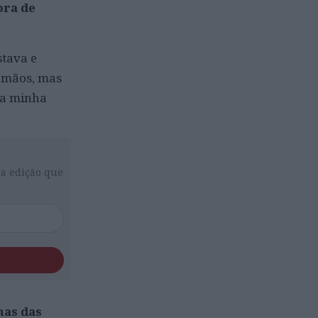
ora de
stava e
rmãos, mas
 a minha
da edição que
nas das