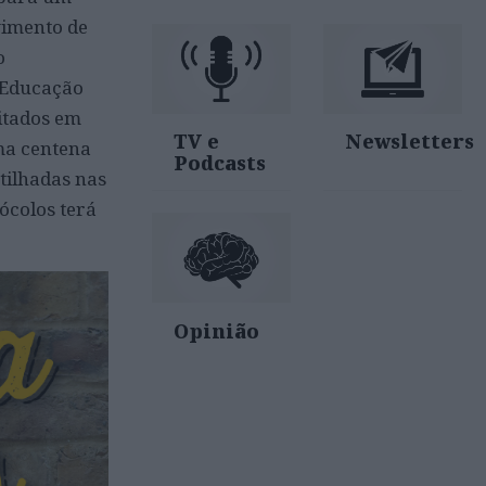
imento de
o
e Educação
ditados em
TV e
Newsletters
a centena
Podcasts
tilhadas nas
ócolos ter
á
Opinião