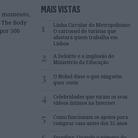
MAIS VISTAS
do momento,
o The Body
1
Linha Circular do Metropolitano:
por 500
O carrossel de turistas que
afastará quem trabalha em
Lisboa
2
A Deloitte e a implosão do
Ministério da Educação
3
O Nobel disse o que ninguém
quer ouvir
4
Celebridades que viram os seus
vídeos íntimos na Internet
5
Como funcionam os apoios para
comprar casa antes dos 35 anos
Spoofing: Quando o número do