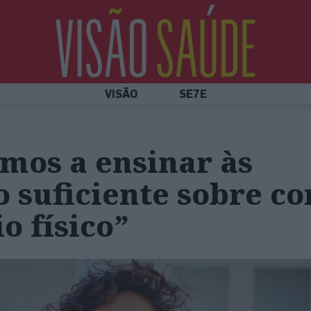
VISÃO
SE7E
mos a ensinar às
o suficiente sobre c
o físico”