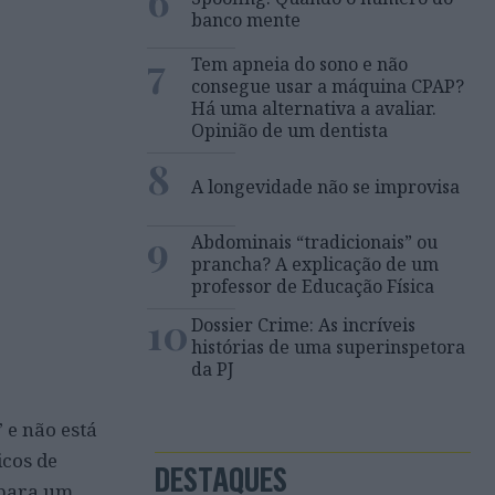
6
banco mente
7
Tem apneia do sono e não
consegue usar a máquina CPAP?
Há uma alternativa a avaliar.
Opinião de um dentista
8
A longevidade não se improvisa
9
Abdominais “tradicionais” ou
prancha? A explicação de um
professor de Educação Física
10
Dossier Crime: As incríveis
histórias de uma superinspetora
da PJ
”
e não está
icos de
DESTAQUES
 para um