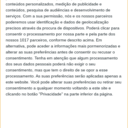
1
conteúdos personalizados, medição de publicidade e
Tem apneia do sono e não consegue usar a
conteúdos, pesquisa de audiências e desenvolvimento de
máquina CPAP? Há uma alternativa a avaliar.
serviços.
Com a sua permissão, nós e os nossos parceiros
Opinião de um dentista
poderemos usar identificação e dados de geolocalização
2
precisos através da procura de dispositivos. Poderá clicar para
A longevidade não se improvisa
consentir o processamento por nossa parte e pela parte dos
nossos 1017 parceiros, conforme descrito acima. Em
3
alternativa, pode aceder a informações mais pormenorizadas e
4 de agosto de 1578. D. Sebastião, Ceuta: a vida
alterar as suas preferências antes de consentir ou recusar o
complexa dos símbolos
consentimento.
Tenha em atenção que algum processamento
4
“Saudade é um sentimento muito bonito, mas por
dos seus dados pessoais poderá não exigir o seu
vezes muito despropositado. Temos muito
consentimento, mas que tem o direito de se opor a esse
orgulho dessa palavra, que achamos que nos faz
processamento. As suas preferências serão aplicadas apenas a
especiais, quando na verdade nos torna
este website. Você pode alterar suas preferências ou retirar seu
cobardes’’
consentimento a qualquer momento voltando a este site e
clicando no botão "Privacidade" na parte inferior da página.
5
Os dois primeiros presidentes da Gulbenkian
6
Os Lusíadas são um hospital e Guerra Junqueiro
uma avenida