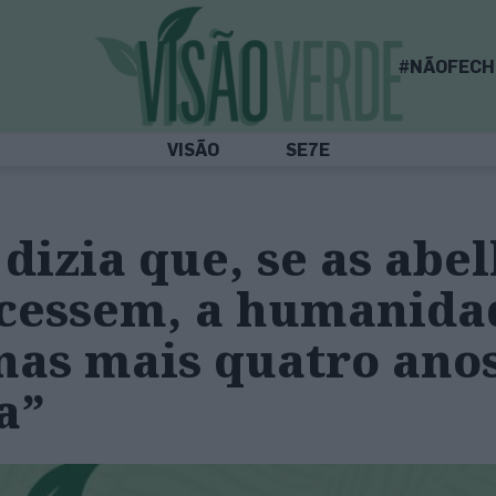
#NÃOFECH
VISÃO
SE7E
 dizia que, se as abe
cessem, a humanida
nas mais quatro ano
a”