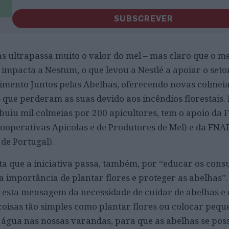
SUBSCREVER
s ultrapassa muito o valor do mel – mas claro que o m
impacta a Nestum, o que levou a Nestlé a apoiar o seto
imento Juntos pelas Abelhas, oferecendo novas colmeia
que perderam as suas devido aos incêndios florestais. E
ribuiu mil colmeias por 200 apicultores, tem o apoio d
ooperativas Apícolas e de Produtores de Mel) e da FNA
de Portugal).
a que a iniciativa passa, também, por “educar os cons
a importância de plantar flores e proteger as abelhas”
esta mensagem da necessidade de cuidar de abelhas e 
 coisas tão simples como plantar flores ou colocar peq
 água nas nossas varandas, para que as abelhas se po