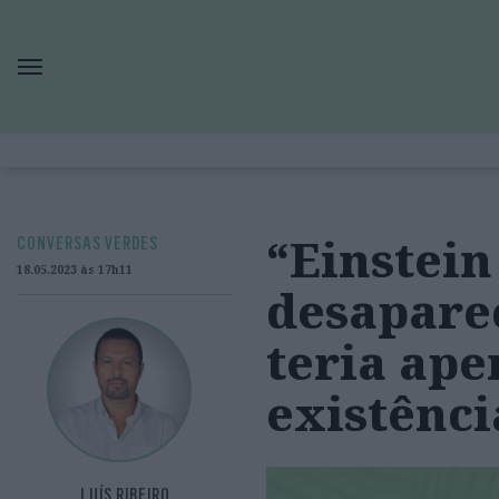
“Einstein
CONVERSAS VERDES
18.05.2023 às 17h11
desapare
teria ape
existênci
LUÍS RIBEIRO