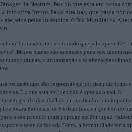
Manager da Nestum, fala do que está em causa com
 a iniciativa Juntos Pelas Abelhas, que passa por o
s afetados pelos incêndios. O Dia Mundial da Abelh
aio
eclínio dos insetos tão acentuado que já há quem lhe 
nsetos”. Menos claras são as causas para este fenómen
 as monoculturas, a urbanização e as alterações climát
itos.
sa: os incêndios são responsáveis por destruir, todos o
lmeias. E o que está em jogo não é apenas o mel. O
tos em geral e das abelhas em particular tem impacto
xplica Joana Bandeira, da Nestum (marca que tem no m
para o seu produto mais popular em Portugal). “Albert
 desaparecessem da face da Terra, a humanidade teria 