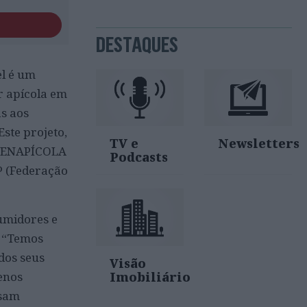
DESTAQUES
el é um
r apícola em
s aos
ste projeto,
TV e
Newsletters
a FENAPÍCOLA
Podcasts
P (Federação
umidores e
. “Temos
dos seus
Visão
uenos
Imobiliário
ssam