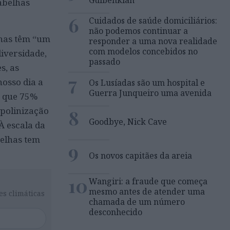
 abelhas
6
Cuidados de saúde domiciliários:
não podemos continuar a
lhas têm “um
responder a uma nova realidade
com modelos concebidos no
iversidade,
passado
s, as
7
osso dia a
Os Lusíadas são um hospital e
Guerra Junqueiro uma avenida
a que 75%
 polinização
8
Goodbye, Nick Cave
À escala da
belhas tem
9
Os novos capitães da areia
10
Wangiri: a fraude que começa
mesmo antes de atender uma
es climáticas
chamada de um número
desconhecido