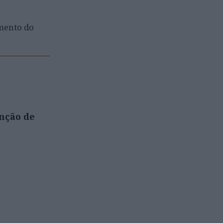
imento do
inção de