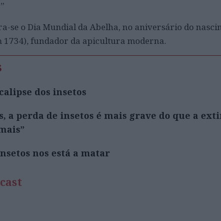
.”
a-se o Dia Mundial da Abelha, no aniversário do nasc
m 1734), fundador da apicultura moderna.
s
alipse dos insetos
, a perda de insetos é mais grave do que a ext
mais”
nsetos nos está a matar
cast