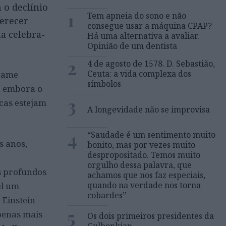
 o declínio
1
Tem apneia do sono e não
ferecer
consegue usar a máquina CPAP?
a celebra-
Há uma alternativa a avaliar.
Opinião de um dentista
2
4 de agosto de 1578. D. Sebastião,
Ceuta: a vida complexa dos
chame
símbolos
o, embora o
3
icas estejam
A longevidade não se improvisa
4
“Saudade é um sentimento muito
s anos,
bonito, mas por vezes muito
despropositado. Temos muito
orgulho dessa palavra, que
s profundos
achamos que nos faz especiais,
quando na verdade nos torna
el um
cobardes’’
 Einstein
5
apenas mais
Os dois primeiros presidentes da
Gulbenkian