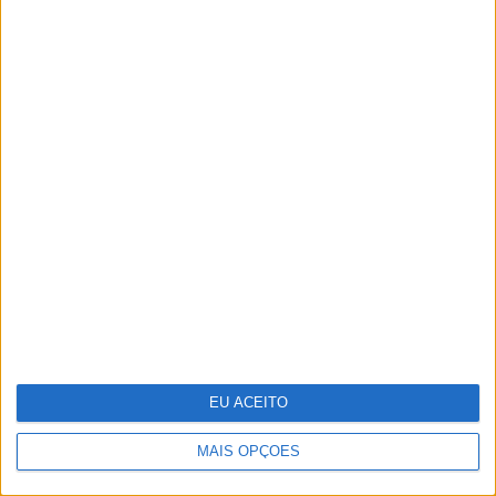
Cosentino inaugura o Cosentino City
Porto e reforça a sua presença em
Portugal
EU ACEITO
MAIS OPÇÕES