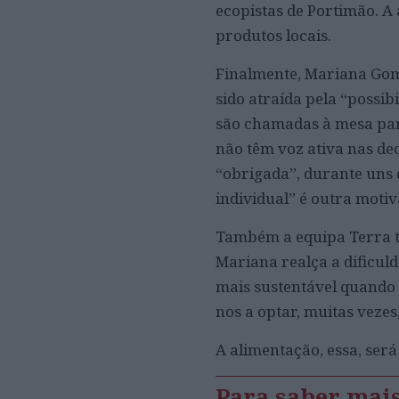
ecopistas de Portimão. A
produtos locais.
Finalmente, Mariana Gomes
sido atraída pela “possib
são chamadas à mesa para
não têm voz ativa nas dec
“obrigada”, durante uns
individual” é outra moti
Também a equipa Terra t
Mariana realça a dificul
mais sustentável quando 
nos a optar, muitas vezes
A alimentação, essa, ser
Para saber mai