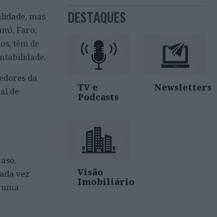
DESTAQUES
alidade, mas
am), Faro,
os, têm de
ntabilidade.
cedores da
TV e
Newsletters
al de
Podcasts
caso.
Visão
cada vez
Imobiliário
r uma