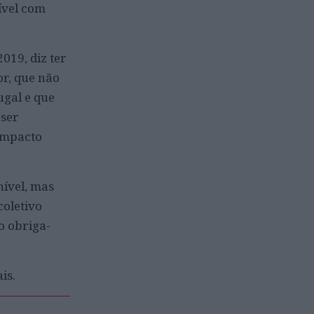
ível com
019, diz ter
or, que não
ugal e que
 ser
impacto
ível, mas
coletivo
o obriga-
is.