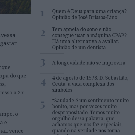
1
Quem é Deus para uma criança?
Opinião de José Brissos-Lino
2
Tem apneia do sono e não
avessa
consegue usar a máquina CPAP?
Há uma alternativa a avaliar.
gastar
Opinião de um dentista
3
A longevidade não se improvisa
arque
impa do que
4
4 de agosto de 1578. D. Sebastião,
os,
Ceuta: a vida complexa dos
símbolos
resso a 27
5
“Saudade é um sentimento muito
bonito, mas por vezes muito
despropositado. Temos muito
tempo, o
orgulho dessa palavra, que
a e
achamos que nos faz especiais,
nal, vence
quando na verdade nos torna