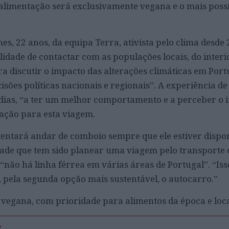
 alimentação será exclusivamente vegana e o mais poss
, 22 anos, da equipa Terra, ativista pelo clima desde 2
ilidade de contactar com as populações locais, do interi
 discutir o impacto das alterações climáticas em Port
isões políticas nacionais e regionais”. A experiência de
 dias, “a ter um melhor comportamento e a perceber o 
vação para esta viagem.
entará andar de comboio sempre que ele estiver dispon
dade que tem sido planear uma viagem pelo transporte 
“não há linha férrea em várias áreas de Portugal”. “Iss
, pela segunda opção mais sustentável, o autocarro.”
á vegana, com prioridade para alimentos da época e loca
s