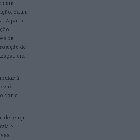
io com
ação, outra
a. A parte
ição
ões de
rojeção de
lização em
apelar à
m vai
o dar o
o de tempo
ovia e
ovas