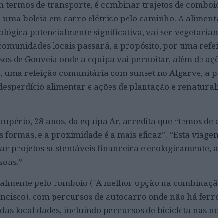
m termos de transporte, é combinar trajetos de combo
 uma boleia em carro elétrico pelo caminho. A aliment
ógica potencialmente significativa, vai ser vegetarian
omunidades locais passará, a propósito, por uma refe
sos de Gouveia onde a equipa vai pernoitar, além de aç
s, uma refeição comunitária com sunset no Algarve, a p
esperdício alimentar e ações de plantação e renatura
aupério, 28 anos, da equipa Ar, acredita que “temos de 
s formas, e a proximidade é a mais eficaz”. “Esta viage
ar projetos sustentáveis financeira e ecologicamente, a
soas.”
ualmente pelo comboio (“A melhor opção na combinaçã
ancisco), com percursos de autocarro onde não há ferr
das localidades, incluindo percursos de bicicleta nas n