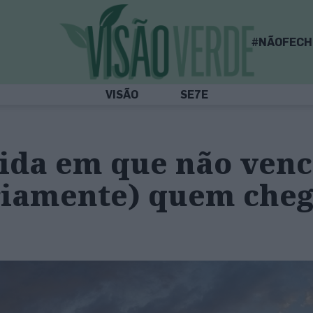
#NÃOFECH
VISÃO
SE7E
ida em que não venc
riamente) quem che