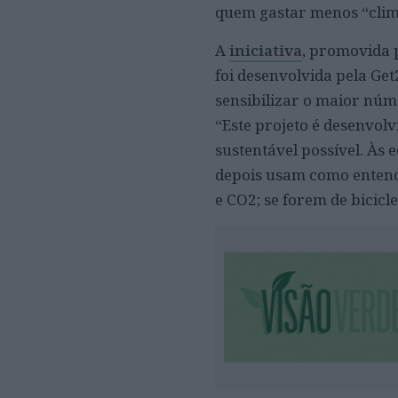
quem gastar menos “clim
A
iniciativa
, promovida p
foi desenvolvida pela Ge
sensibilizar o maior núme
“Este projeto é desenvol
sustentável possível. Às
depois usam como entend
e CO2; se forem de bici