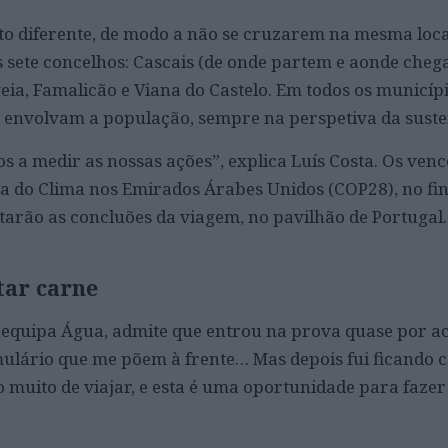
to diferente, de modo a não se cruzarem na mesma loc
s sete concelhos: Cascais (de onde partem e aonde cheg
ia, Famalicão e Viana do Castelo. Em todos os municípi
 envolvam a população, sempre na perspetiva da suste
s a medir as nossas ações”, explica Luís Costa. Os ven
a do Clima nos Emirados Árabes Unidos (COP28), no fin
arão as concluões da viagem, no pavilhão de Portugal.
tar carne
a equipa Água, admite que entrou na prova quase por a
ulário que me põem à frente… Mas depois fui ficando 
 muito de viajar, e esta é uma oportunidade para faze