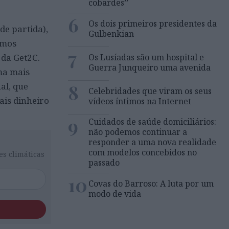
cobardes’’
6
Os dois primeiros presidentes da
de partida),
Gulbenkian
emos
7
Os Lusíadas são um hospital e
 da Get2C.
Guerra Junqueiro uma avenida
ma mais
8
al, que
Celebridades que viram os seus
is dinheiro
vídeos íntimos na Internet
9
Cuidados de saúde domiciliários:
não podemos continuar a
responder a uma nova realidade
com modelos concebidos no
es climáticas
passado
10
Covas do Barroso: A luta por um
modo de vida