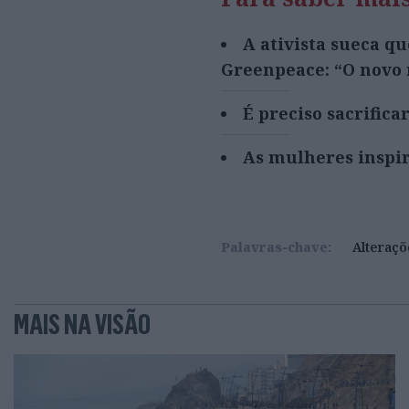
A ativista sueca qu
Greenpeace: “O novo 
É preciso sacrific
As mulheres inspi
Palavras-chave:
Alteraçõ
MAIS NA VISÃO