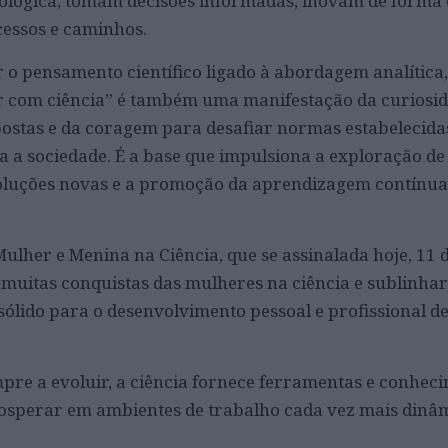
ógica, tomam decisões informadas, inovam de forma e
cessos e caminhos.
 o pensamento científico ligado à abordagem analítica,
r com ciência” é também uma manifestação da curiosid
ostas e da coragem para desafiar normas estabelecidas
ra a sociedade. É a base que impulsiona a exploração d
soluções novas e a promoção da aprendizagem contínua
ulher e Menina na Ciência, que se assinalada hoje, 11 d
 muitas conquistas das mulheres na ciência e sublinha
 sólido para o desenvolvimento pessoal e profissional d
re a evoluir, a ciência fornece ferramentas e conhec
rosperar em ambientes de trabalho cada vez mais dinâm