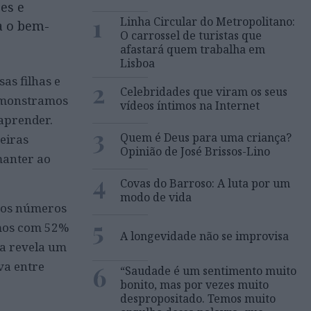
es e
1
Linha Circular do Metropolitano:
a o bem-
O carrossel de turistas que
afastará quem trabalha em
Lisboa
as filhas e
2
Celebridades que viram os seus
Demonstramos
vídeos íntimos na Internet
aprender.
3
Quem é Deus para uma criança?
eiras
Opinião de José Brissos-Lino
manter ao
4
Covas do Barroso: A luta por um
modo de vida
, os números
5
amos com 52%
A longevidade não se improvisa
ça revela um
va entre
6
“Saudade é um sentimento muito
bonito, mas por vezes muito
despropositado. Temos muito