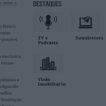
DESTAQUES
-estar e
o futuro,
 tomar
TV e
Newsletters
é possível
Podcasts
a mecânica,
 várias
Visão
pulsiona a
Imobiliário
 adquirida
safios
erimentação