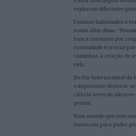
e uma abordagem metodol
exploram diferentes pro
Estamos habituados a ver
muito além disso. “Pensa
busca constante por resp
curiosidade é crucial pa
caminhos, a criação de 
vida.
No Dia Internacional da M
é importante destacar as
ciência serve de alicerce
pessoa.
Num mundo que está semp
essenciais para poder p