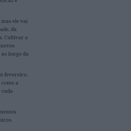
ficaz e
 mas ele vai
ade, da
. Cultivar a
e novos
 ao longo da
e fevereiro,
r como a
e cada
imentos
icos.