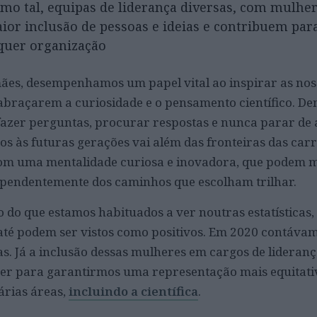
o tal, equipas de liderança diversas, com mulher
r inclusão de pessoas e ideias e contribuem par
lquer organização
es, desempenhamos um papel vital ao inspirar as noss
a abraçarem a curiosidade e o pensamento científico. 
fazer perguntas, procurar respostas e nunca parar de 
os às futuras gerações vai além das fronteiras das carr
 com uma mentalidade curiosa e inovadora, que podem 
dependentemente dos caminhos que escolham trilhar.
o do que estamos habituados a ver noutras estatísticas
 até podem ser vistos como positivos. Em 2020 contáv
ras. Já a inclusão dessas mulheres em cargos de lideran
er para garantirmos uma representação mais equitati
rias áreas,
incluindo a científica
.