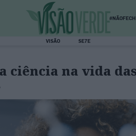
#NÃOFECH
VISÃO
SE7E
a ciência na vida da
s