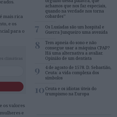
orgulho dessa palavra, que
brados.
achamos que nos faz especiais,
quando na verdade nos torna
é mais rica
cobardes’’
to, e os
7
Os Lusíadas são um hospital e
ncial para o
Guerra Junqueiro uma avenida
8
Tem apneia do sono e não
consegue usar a máquina CPAP?
Há uma alternativa a avaliar.
Opinião de um dentista
es climáticas
9
4 de agosto de 1578. D. Sebastião,
Ceuta: a vida complexa dos
símbolos
10
Ceuta e os idiotas úteis do
trumpismo na Europa
e os valores
 mulheres e