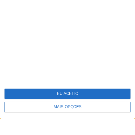
TERMOS E CONDIÇÕES DE UTILIZAÇÃO
POLÍTICA DE PRIVACIDADDE
POLÍTICA DE COOKIES
EU ACEITO
Copyright © Trust in News. Todos os direitos reservados.
MAIS OPÇÕES