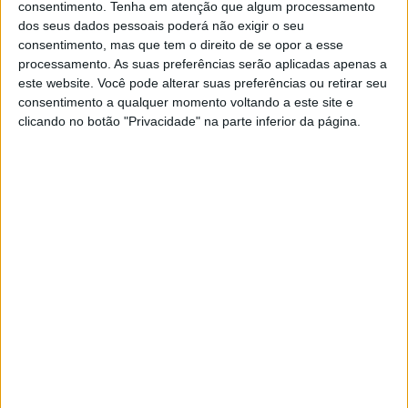
consentimento.
Tenha em atenção que algum processamento
dos seus dados pessoais poderá não exigir o seu
consentimento, mas que tem o direito de se opor a esse
processamento. As suas preferências serão aplicadas apenas a
este website. Você pode alterar suas preferências ou retirar seu
LEGISLATIVAS 2025
consentimento a qualquer momento voltando a este site e
Marcelo volta a receber PSD, PS e
clicando no botão "Privacidade" na parte inferior da página.
Chega na quinta-feira e quer
indigitar primeiro-ministro no
mesmo dia
O Presidente da República anunciou esta
segunda-feira que irá ouvir novamente o PSD, o
PS e o Chega na tarde de quinta-feira e quer
indigitar o primeiro-ministro, se possível, logo
nesse dia