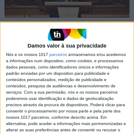
LEGISLATIVAS 2025
Voto da emigração: César prepara
PS para a derrota
Damos valor à sua privacidade
Carlos César usou o Facebook para reconhecer
que o PS deverá deixar de ser o principal partido
Nós e os nossos 1017
parceiros
armazenamos e/ou acedemos
da oposição. “O PS deverá passar a ser o terceiro
a informações num dispositivo, como cookies, e processamos
maior partido em número de deputados depois
dados pessoais, como identificadores únicos e informações
de apurados os votos nas comunidades, na
padrão enviadas por um dispositivo para publicidade e
Europa e fora da Europa”.
conteúdos personalizados, medição de publicidade e
conteúdos, pesquisa de audiências e desenvolvimento de
serviços.
Com a sua permissão, nós e os nossos parceiros
poderemos usar identificação e dados de geolocalização
precisos através da procura de dispositivos. Poderá clicar para
consentir o processamento por nossa parte e pela parte dos
nossos 1017 parceiros, conforme descrito acima. Em
alternativa, pode aceder a informações mais pormenorizadas e
alterar as suas preferências antes de consentir ou recusar o