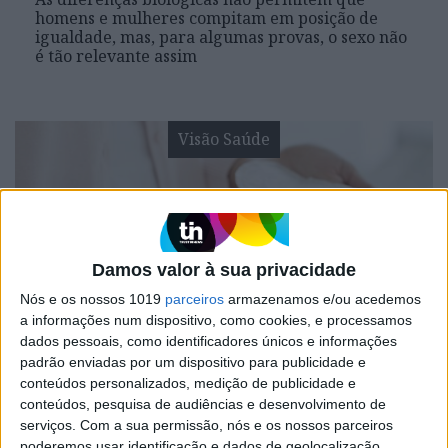
homens e mulheres compitam em posição de
igualdade, mas, para algumas provas, o sexo não
é tão relevante assim
Visão Saúde
Damos valor à sua privacidade
Nós e os nossos 1019
parceiros
armazenamos e/ou acedemos
a informações num dispositivo, como cookies, e processamos
dados pessoais, como identificadores únicos e informações
VISÃO SAÚDE
padrão enviadas por um dispositivo para publicidade e
Nova investigação revela presença
conteúdos personalizados, medição de publicidade e
de metais potencialmente
conteúdos, pesquisa de audiências e desenvolvimento de
perigosos para a saúde em tampões
serviços.
Com a sua permissão, nós e os nossos parceiros
menstruais
poderemos usar identificação e dados de geolocalização