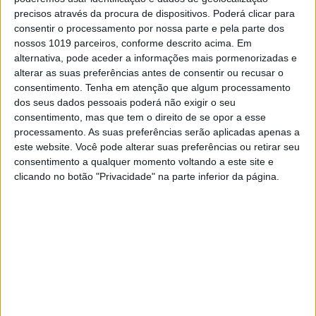
precisos através da procura de dispositivos. Poderá clicar para
Um recente estudo realizado por uma
Universidade norte-americana revelou a
consentir o processamento por nossa parte e pela parte dos
presença de metais potencialmente perigosos
nossos 1019 parceiros, conforme descrito acima. Em
para saúde em tampões menstruais
alternativa, pode aceder a informações mais pormenorizadas e
alterar as suas preferências antes de consentir ou recusar o
consentimento.
Tenha em atenção que algum processamento
dos seus dados pessoais poderá não exigir o seu
Se7e
consentimento, mas que tem o direito de se opor a esse
processamento. As suas preferências serão aplicadas apenas a
este website. Você pode alterar suas preferências ou retirar seu
consentimento a qualquer momento voltando a este site e
clicando no botão "Privacidade" na parte inferior da página.
VISÃO SETE
Ser mulher e triunfar no desporto
profissional. A série "Las Pelotaris
1926" conta uma história de