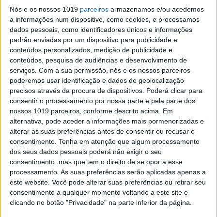
Nós e os nossos 1019
parceiros
armazenamos e/ou acedemos
a informações num dispositivo, como cookies, e processamos
dados pessoais, como identificadores únicos e informações
padrão enviadas por um dispositivo para publicidade e
conteúdos personalizados, medição de publicidade e
conteúdos, pesquisa de audiências e desenvolvimento de
serviços.
Com a sua permissão, nós e os nossos parceiros
poderemos usar identificação e dados de geolocalização
precisos através da procura de dispositivos. Poderá clicar para
consentir o processamento por nossa parte e pela parte dos
nossos 1019 parceiros, conforme descrito acima. Em
alternativa, pode aceder a informações mais pormenorizadas e
alterar as suas preferências antes de consentir ou recusar o
consentimento.
Tenha em atenção que algum processamento
Visão Se7e
dos seus dados pessoais poderá não exigir o seu
consentimento, mas que tem o direito de se opor a esse
SEMANAL
processamento. As suas preferências serão aplicadas apenas a
este website. Você pode alterar suas preferências ou retirar seu
As escolhas da Visão para aproveitar a vida ao
consentimento a qualquer momento voltando a este site e
máximo. Restaurantes, eventos, espaços, escapadas,
clicando no botão "Privacidade" na parte inferior da página.
livros e música