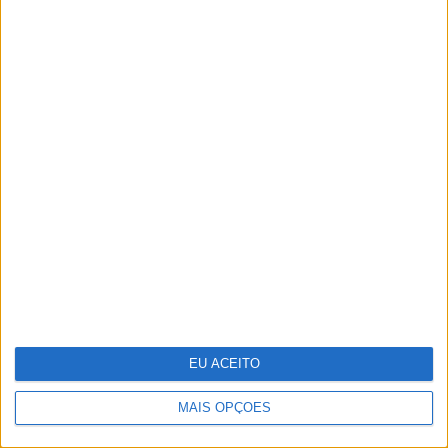
O futuro começou esta noite. Como
foi preparado o 25 de Abril
EU ACEITO
MAIS OPÇÕES