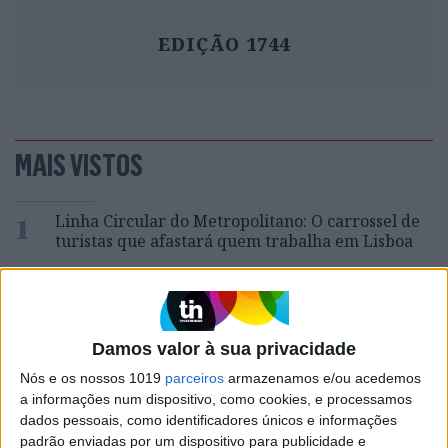
EDIÇÃO 1744
MAIS VISTOS
1
Linha Circular do Metropolitano: O carrossel de
turistas que afastará quem trabalha em Lisboa
2
O Nobel disse o que ninguém quer ouvir
3
Damos valor à sua privacidade
Celebridades que viram os seus vídeos íntimos na
Internet
Nós e os nossos 1019
parceiros
armazenamos e/ou acedemos
a informações num dispositivo, como cookies, e processamos
4
Como funcionam os apoios para comprar casa
dados pessoais, como identificadores únicos e informações
antes dos 35 anos
padrão enviadas por um dispositivo para publicidade e