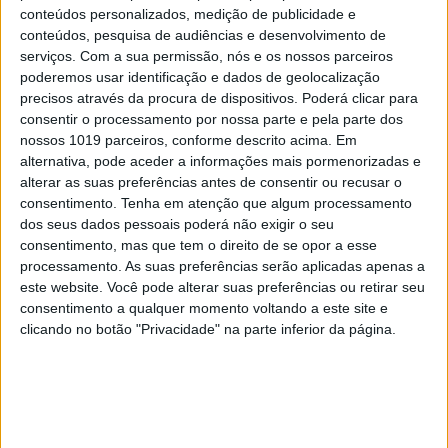
conteúdos personalizados, medição de publicidade e
5
Quem é Deus para uma criança? Opinião de José
conteúdos, pesquisa de audiências e desenvolvimento de
Brissos-Lino
serviços.
Com a sua permissão, nós e os nossos parceiros
poderemos usar identificação e dados de geolocalização
6
precisos através da procura de dispositivos. Poderá clicar para
A longevidade não se improvisa
consentir o processamento por nossa parte e pela parte dos
nossos 1019 parceiros, conforme descrito acima. Em
7
alternativa, pode aceder a informações mais pormenorizadas e
Tem apneia do sono e não consegue usar a
máquina CPAP? Há uma alternativa a avaliar.
alterar as suas preferências antes de consentir ou recusar o
Opinião de um dentista
consentimento.
Tenha em atenção que algum processamento
dos seus dados pessoais poderá não exigir o seu
8
4 de agosto de 1578. D. Sebastião, Ceuta: a vida
consentimento, mas que tem o direito de se opor a esse
complexa dos símbolos
processamento. As suas preferências serão aplicadas apenas a
este website. Você pode alterar suas preferências ou retirar seu
9
consentimento a qualquer momento voltando a este site e
Ceuta e os idiotas úteis do trumpismo na Europa
clicando no botão "Privacidade" na parte inferior da página.
10
Inventário do Eclipse: Grande Umbra, pela
escritora Cristina Drios