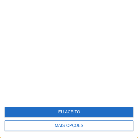
Em “Senhora do Mar”: Beatriz e
Pedro têm sexo escaldante
EU ACEITO
MAIS OPÇÕES