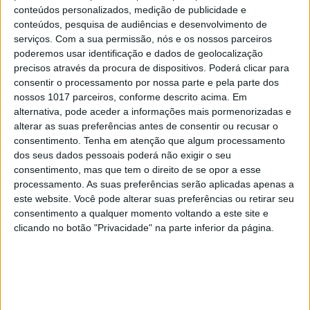
automação e a tecnologia digital resultariam em
conteúdos personalizados, medição de publicidade e
desemprego em massa. No entanto, o que vimos foi
conteúdos, pesquisa de audiências e desenvolvimento de
serviços.
Com a sua permissão, nós e os nossos parceiros
o surgimento de setores inteiramente novos, como
poderemos usar identificação e dados de geolocalização
o comércio eletrónico, o desenvolvimento de
precisos através da procura de dispositivos. Poderá clicar para
software, a criação de conteúdo digital e muitas
consentir o processamento por nossa parte e pela parte dos
nossos 1017 parceiros, conforme descrito acima. Em
outras áreas que nem sequer existiam antes. A IA
alternativa, pode aceder a informações mais pormenorizadas e
segue o mesmo caminho.
alterar as suas preferências antes de consentir ou recusar o
consentimento.
Tenha em atenção que algum processamento
Um dos setores que mais beneficiará da IA é a
dos seus dados pessoais poderá não exigir o seu
saúde. Através da análise de grandes volumes de
consentimento, mas que tem o direito de se opor a esse
processamento. As suas preferências serão aplicadas apenas a
dados, algoritmos podem ajudar a diagnosticar
este website. Você pode alterar suas preferências ou retirar seu
doenças de forma mais precisa e antecipada do
consentimento a qualquer momento voltando a este site e
que os métodos tradicionais. Sistemas de IA
clicando no botão "Privacidade" na parte inferior da página.
também podem monitorizar pacientes
remotamente, detetando sinais de agravamento
das condições de saúde e gerar alertas para o
médico, antes que o problema se agrave. Isso