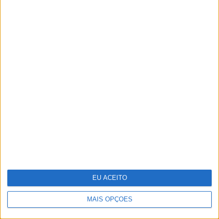
Em noite de glamour, saiba quem
foram os casais que marcaram
presença nesta edição dos Globos de
Ouro
EU ACEITO
MAIS OPÇÕES