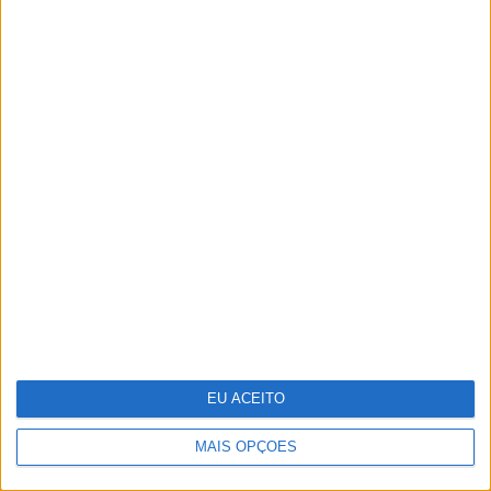
A VISÃO Se7e desta semana – edição
1744
EU ACEITO
MAIS OPÇÕES