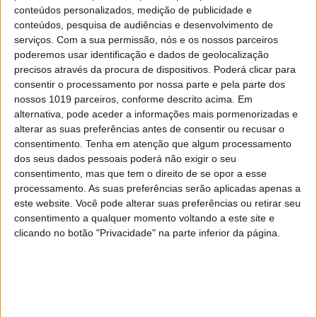
conteúdos personalizados, medição de publicidade e
conteúdos, pesquisa de audiências e desenvolvimento de
serviços.
Com a sua permissão, nós e os nossos parceiros
MAIS NA VISÃO
poderemos usar identificação e dados de geolocalização
precisos através da procura de dispositivos. Poderá clicar para
consentir o processamento por nossa parte e pela parte dos
nossos 1019 parceiros, conforme descrito acima. Em
alternativa, pode aceder a informações mais pormenorizadas e
alterar as suas preferências antes de consentir ou recusar o
consentimento.
Tenha em atenção que algum processamento
dos seus dados pessoais poderá não exigir o seu
consentimento, mas que tem o direito de se opor a esse
processamento. As suas preferências serão aplicadas apenas a
este website. Você pode alterar suas preferências ou retirar seu
consentimento a qualquer momento voltando a este site e
clicando no botão "Privacidade" na parte inferior da página.
OPINIÃO
O país que fotografamos nas férias
e esquecemos no resto do ano