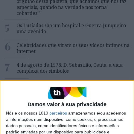
orgulho dessa palavra, que achamos que nos faz
especiais, quando na verdade nos torna
cobardes’’
5
Os Lusíadas são um hospital e Guerra Junqueiro
uma avenida
6
Celebridades que viram os seus vídeos íntimos na
Internet
7
4 de agosto de 1578. D. Sebastião, Ceuta: a vida
complexa dos símbolos
8
Covas do Barroso: A luta por um modo de vida
9
Damos valor à sua privacidade
Os dois primeiros presidentes da Gulbenkian
Nós e os nossos 1019
parceiros
armazenamos e/ou acedemos
a informações num dispositivo, como cookies, e processamos
10
dados pessoais, como identificadores únicos e informações
Edição 1744
padrão enviadas por um dispositivo para publicidade e