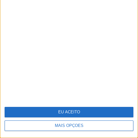
Oficinas de verão onde a
criatividade não tira férias
EU ACEITO
MAIS OPÇÕES