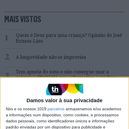
MAIS VISTOS
1
Quem é Deus para uma criança? Opinião de José
Brissos-Lino
2
A longevidade não se improvisa
3
Tem apneia do sono e não consegue usar a
máquina CPAP? Há uma alternativa a avaliar.
Opinião de um dentista
4
“Saudade é um sentimento muito bonito, mas por
vezes muito despropositado. Temos muito
Damos valor à sua privacidade
orgulho dessa palavra, que achamos que nos faz
Nós e os nossos 1019
parceiros
armazenamos e/ou acedemos
especiais, quando na verdade nos torna
a informações num dispositivo, como cookies, e processamos
cobardes’’
dados pessoais, como identificadores únicos e informações
5
padrão enviadas por um dispositivo para publicidade e
Os Lusíadas são um hospital e Guerra Junqueiro