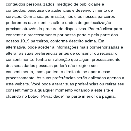
uma avenida
conteúdos personalizados, medição de publicidade e
conteúdos, pesquisa de audiências e desenvolvimento de
6
serviços.
Com a sua permissão, nós e os nossos parceiros
4 de agosto de 1578. D. Sebastião, Ceuta: a vida
poderemos usar identificação e dados de geolocalização
complexa dos símbolos
precisos através da procura de dispositivos. Poderá clicar para
7
consentir o processamento por nossa parte e pela parte dos
Celebridades que viram os seus vídeos íntimos na
nossos 1019 parceiros, conforme descrito acima. Em
Internet
alternativa, pode aceder a informações mais pormenorizadas e
8
alterar as suas preferências antes de consentir ou recusar o
Os dois primeiros presidentes da Gulbenkian
consentimento.
Tenha em atenção que algum processamento
dos seus dados pessoais poderá não exigir o seu
consentimento, mas que tem o direito de se opor a esse
9
processamento. As suas preferências serão aplicadas apenas a
Covas do Barroso: A luta por um modo de vida
este website. Você pode alterar suas preferências ou retirar seu
consentimento a qualquer momento voltando a este site e
10
clicando no botão "Privacidade" na parte inferior da página.
Edição 1744
MAIS NA VISÃO