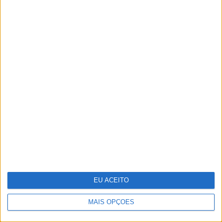
Do Liberation Day ao Acordo de
Genebra – O que se segue?
EU ACEITO
MAIS OPÇÕES