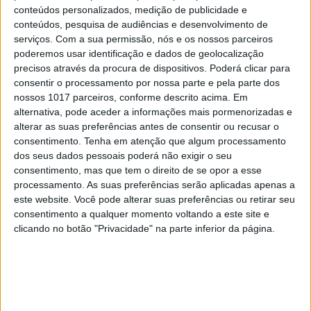
CULTURA
EXCLUSIVO
conteúdos personalizados, medição de publicidade e
Carlos Paião: a história de um
conteúdos, pesquisa de audiências e desenvolvimento de
cometa
serviços.
Com a sua permissão, nós e os nossos parceiros
poderemos usar identificação e dados de geolocalização
precisos através da procura de dispositivos. Poderá clicar para
consentir o processamento por nossa parte e pela parte dos
nossos 1017 parceiros, conforme descrito acima. Em
alternativa, pode aceder a informações mais pormenorizadas e
alterar as suas preferências antes de consentir ou recusar o
consentimento.
Tenha em atenção que algum processamento
dos seus dados pessoais poderá não exigir o seu
consentimento, mas que tem o direito de se opor a esse
processamento. As suas preferências serão aplicadas apenas a
este website. Você pode alterar suas preferências ou retirar seu
consentimento a qualquer momento voltando a este site e
clicando no botão "Privacidade" na parte inferior da página.
OPINIÃO
Da Índia a Portugal: quantas
pessoas?