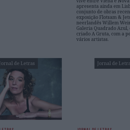
vive entre Viena e Nova
apresenta ainda em Lis
conjunto de obras recen
exposição Flotsam & Jet
neerlandês Willem Wei
Galeria Quadrado Azul,
criado A Gruta, com a p
vários artistas.
Jornal de Letras
Jornal de Letr
 LETRAS
JORNAL DE LETRAS