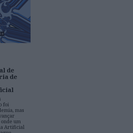
al de
ria de
icial
s
 foi
demia, mas
avançar
, onde um
a Artificial
taque