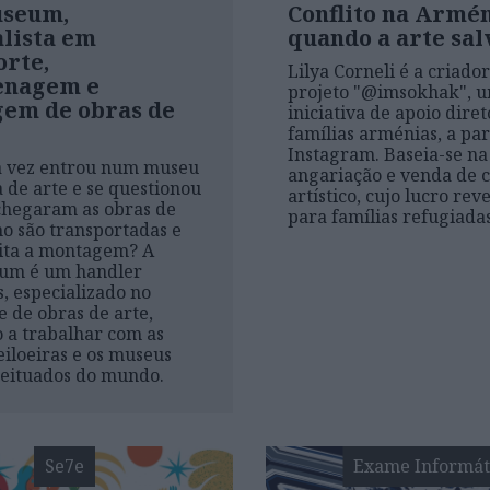
useum,
Conflito na Armén
alista em
quando a arte sal
orte,
Lilya Corneli é a criado
enagem e
projeto "@imsokhak", 
em de obras de
iniciativa de apoio diret
famílias arménias, a par
Instagram. Baseia-se na
a vez entrou num museu
angariação e venda de 
a de arte e se questionou
artístico, cujo lucro re
chegaram as obras de
para famílias refugiada
o são transportadas e
ita a montagem? A
um é um handler
, especializado no
e de obras de arte,
 a trabalhar com as
eiloeiras e os museus
eituados do mundo.
Se7e
Exame Informát