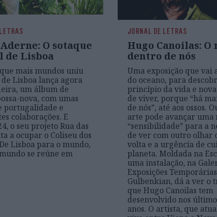
 LETRAS
JORNAL DE LETRAS
 Aderne: O sotaque
Hugo Canoilas: O
l de Lisboa
dentro de nós
 que mais mundos uniu
Uma exposição que vai 
 de Lisboa lança agora
do oceano, para descobr
deira, um álbum de
princípio da vida e nov
bossa-nova, com umas
de viver, porque “há ma
e portugalidade e
de nós”, até aos ossos. 
es colaborações. E
arte pode avançar uma
4, o seu projeto Rua das
“sensibilidade” para a 
lta a ocupar o Coliseu dos
de ver com outro olhar
 De Lisboa para o mundo,
volta e a urgência de cu
 mundo se reúne em
planeta. Moldada na Esc
uma instalação, na Gale
Exposições Temporária
Gulbenkian, dá a ver o 
que Hugo Canoilas tem
desenvolvido nos último
anos. O artista, que atu