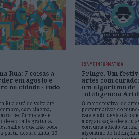
EXAME INFORMÁTICA
na Rua: 7 coisas a
Fringe. Um festiv
rder em agosto e
artes com curado
ro na cidade - tudo
um algoritmo de
Inteligência Artif
na Rua está de volta até
O maior festival de arte
setembro, com cinema,
performativas do mundo
eatro, performances e
cancelado devido à pan
es de entrada gratuita.
a organização decidiu 
os, saiba o que não pode
com uma edição virtual
a partir desta quinta, 13
algoritmo de Inteligênci
vai ter um papel de des