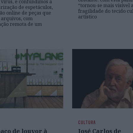
o vírus, e confundimos a
“tornou-se mais visível 
rização de espetáculos,
fragilidade do tecido cu
são online de peças que
artístico
 arquivos, com
ção remota de um
CULTURA
aço de louvor à
José Carlos de