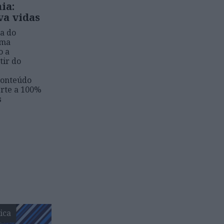
ia:
va vidas
ra do
uma
o a
tir do
conteúdo
verte a 100%
s
ica