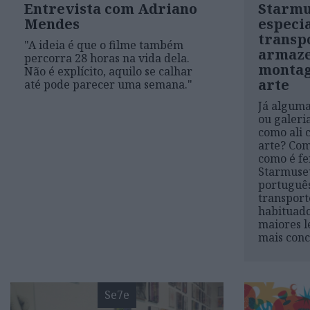
Entrevista com Adriano
Starm
Mendes
especi
transp
"A ideia é que o filme também
armaz
percorra 28 horas na vida dela.
montag
Não é explícito, aquilo se calhar
arte
até pode parecer uma semana."
Já algum
ou galeri
como ali 
arte? Com
como é fe
Starmuse
português
transport
habituado
maiores l
mais conc
Se7e