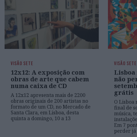
VISÃO SETE
VISÃO SETE
12x12: A exposição com
Lisboa 
obras de arte que cabem
não pe
numa caixa de CD
setemb
grátis
A 12x12 apresenta mais de 2200
obras originais de 200 artistas no
O Lisboa 
formato de um CD, no Mercado de
final de 
Santa Clara, em Lisboa, desta
música, t
quinta a domingo, 10 a 13
instalaçõ
Em 7 pont
perder já 