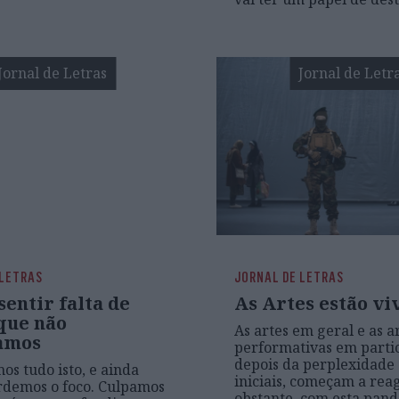
Jornal de Letras
Jornal de Letr
 LETRAS
JORNAL DE LETRAS
entir falta de
As Artes estão vi
que não
As artes em geral e as a
amos
performativas em partic
depois da perplexidade 
os tudo isto, e ainda
iniciais, começam a reag
rdemos o foco. Culpamos
obstante. com esta pan