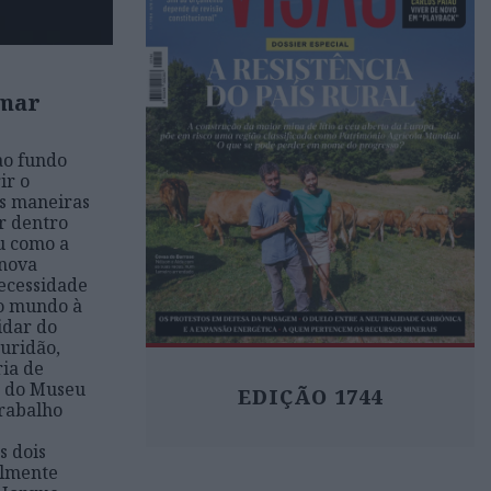
 mar
ao fundo
ir o
as maneiras
r dentro
Ou como a
 nova
necessidade
 o mundo à
idar do
uridão,
ria de
s do Museu
EDIÇÃO 1744
trabalho
s dois
almente