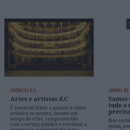
CRÓNICAS D.C.
JORNAL DE
Artes e artistas d.C
Vamos s
tudo o 
É essencial frisar o quanto a classe
precis
artística se mostra, mesmo em
tempo de crise, comprometida
Nós ouvim
com o serviço público e retribuir a
assim, pe
comovente generosidade desta