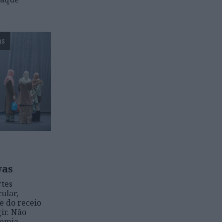
as
vas
rtes
ular,
e do receio
ir. Não
demia