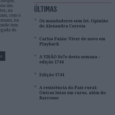
 Iorque,
boa um
ÚLTIMAS
tes, na
sam, com o
smann, na
Os mandadores sem lei. Opinião
 onde tem
de Alexandra Correia
egada de
Carlos Paião: Viver de novo em
Playback
as
A VISÃO Se7e desta semana –
edição 1744
Edição 1744
A resistência do País rural:
Outras lutas em curso, além do
Barrosso