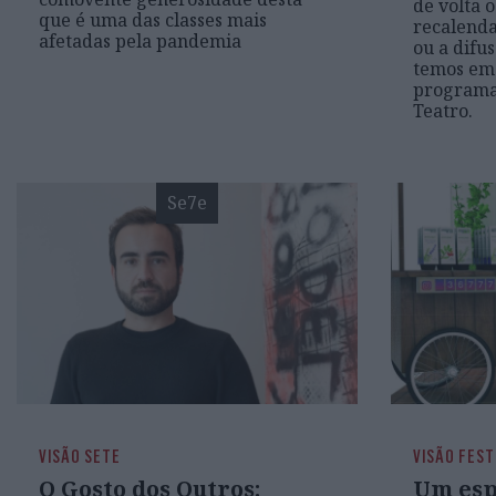
de volta 
que é uma das classes mais
recalenda
afetadas pela pandemia
ou a difu
temos em
programa
Teatro.
Se7e
VISÃO SETE
VISÃO FEST
O Gosto dos Outros:
Um esp