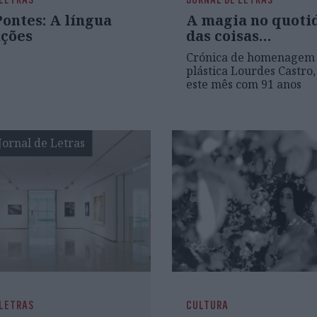
ontes: A língua
A magia no quoti
nções
das coisas…
Crónica de homenagem à
plástica Lourdes Castro,
este mês com 91 anos
Jornal de Letras
 LETRAS
CULTURA