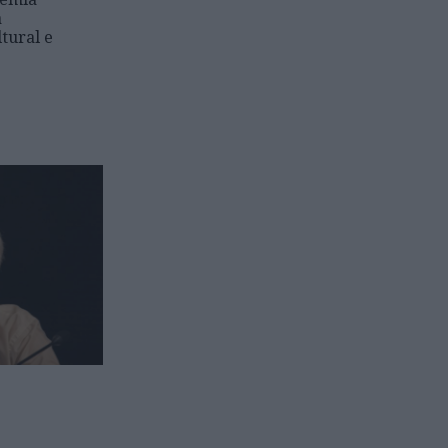
a
ltural e