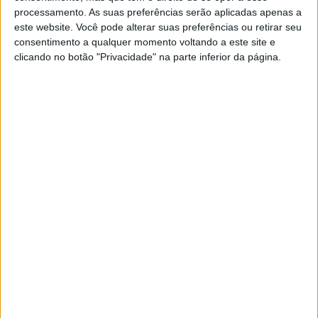
processamento. As suas preferências serão aplicadas apenas a
este website. Você pode alterar suas preferências ou retirar seu
LUSA
consentimento a qualquer momento voltando a este site e
Nissan chama à revisão 59 mil
clicando no botão "Privacidade" na parte inferior da página.
carros por problema no depósito de
combustível
LUSA
Maduro compromete-se a respeitar
resultado das eleições venezuelanas
de dezembro
LUSA
Navio de guerra norte-americano
perto de ilhas reclamadas pela