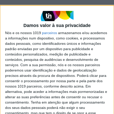
LUSA
Relações sino-europeias podem
contrabalançar aliança EUA-Japão -
Damos valor à sua privacidade
jornal do PC chinês
Nós e os nossos 1019
parceiros
armazenamos e/ou acedemos
a informações num dispositivo, como cookies, e processamos
dados pessoais, como identificadores únicos e informações
padrão enviadas por um dispositivo para publicidade e
LUSA
conteúdos personalizados, medição de publicidade e
Mais de 200 mortos no Paquistão
conteúdos, pesquisa de audiências e desenvolvimento de
devido a sismo de segunda-feira
serviços.
Com a sua permissão, nós e os nossos parceiros
poderemos usar identificação e dados de geolocalização
precisos através da procura de dispositivos. Poderá clicar para
consentir o processamento por nossa parte e pela parte dos
LUSA
nossos 1019 parceiros, conforme descrito acima. Em
alternativa, pode aceder a informações mais pormenorizadas e
Ministro do Interior de Cuba
alterar as suas preferências antes de consentir ou recusar o
demite-se por motivos de saúde
consentimento.
Tenha em atenção que algum processamento
após 26 anos no cargo
dos seus dados pessoais poderá não exigir o seu
consentimento, mas que tem o direito de se opor a esse