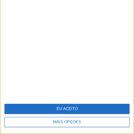
Vendas da Tesla na Europa estão em
queda
EU ACEITO
MAIS OPÇÕES