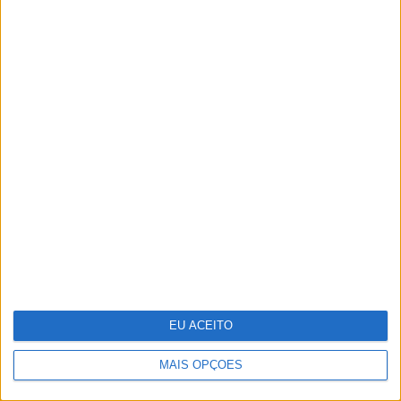
Deus, intuição e Rock and Roll
EU ACEITO
MAIS OPÇÕES