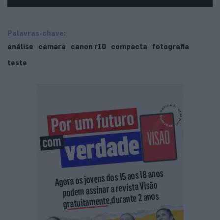
Palavras-chave:
análise
camara
canon r10
compacta
fotografia
teste