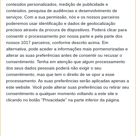
conteúdos personalizados, medição de publicidade e
conteúdos, pesquisa de audiências e desenvolvimento de
serviços.
Com a sua permissão, nós e os nossos parceiros
poderemos usar identificação e dados de geolocalização
precisos através da procura de dispositivos. Poderá clicar para
consentir o processamento por nossa parte e pela parte dos
CULTURA
EXCLUSIVO
nossos 1017 parceiros, conforme descrito acima. Em
alternativa, pode aceder a informações mais pormenorizadas e
“Calle Málaga”: Carmen Maura põe a
alterar as suas preferências antes de consentir ou recusar o
velhice nua e o cinema em sentido
consentimento.
Tenha em atenção que algum processamento
dos seus dados pessoais poderá não exigir o seu
consentimento, mas que tem o direito de se opor a esse
processamento. As suas preferências serão aplicadas apenas a
este website. Você pode alterar suas preferências ou retirar seu
consentimento a qualquer momento voltando a este site e
clicando no botão "Privacidade" na parte inferior da página.