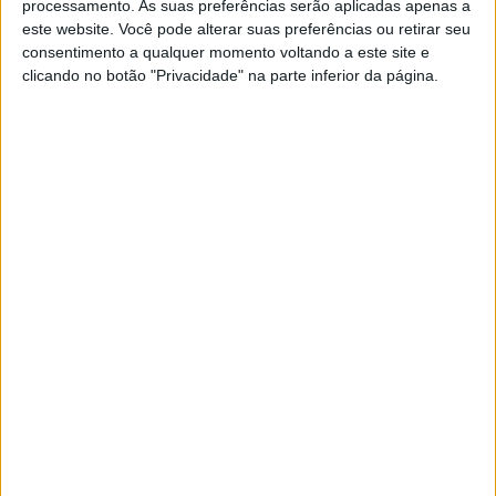
processamento. As suas preferências serão aplicadas apenas a
de IA
este website. Você pode alterar suas preferências ou retirar seu
consentimento a qualquer momento voltando a este site e
Novos smartphones ficam em pré-venda a partir
desta terça-feira. Modo de fotografia
clicando no botão "Privacidade" na parte inferior da página.
subaquática é outro dos destaques. Preços
começam nos 649 euros
SOCIEDADE
PSP ganha concurso de fotografia