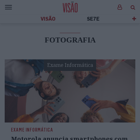
VISÃO
SE7E
FOTOGRAFIA
Exame Informática
EXAME INFORMÁTICA
Motorola anuncia smartphones com