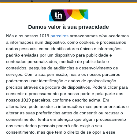
intermutáveis: o conceito da Xiaomi
para o futuro da fotografia
Já experimentámos o Xiaomi Modular Optical
System, um sistema inovador que permite tornar
Damos valor à sua privacidade
um smartphone numa câmara profissional.
Nós e os nossos 1019
parceiros
armazenamos e/ou acedemos
a informações num dispositivo, como cookies, e processamos
dados pessoais, como identificadores únicos e informações
padrão enviadas por um dispositivo para publicidade e
Exame Informática
conteúdos personalizados, medição de publicidade e
conteúdos, pesquisa de audiências e desenvolvimento de
serviços.
Com a sua permissão, nós e os nossos parceiros
poderemos usar identificação e dados de geolocalização
precisos através da procura de dispositivos. Poderá clicar para
consentir o processamento por nossa parte e pela parte dos
nossos 1019 parceiros, conforme descrito acima. Em
alternativa, pode aceder a informações mais pormenorizadas e
alterar as suas preferências antes de consentir ou recusar o
consentimento.
Tenha em atenção que algum processamento
EXAME INFORMÁTICA
dos seus dados pessoais poderá não exigir o seu
Oppo anuncia smartphones Reno13
consentimento, mas que tem o direito de se opor a esse
com aposta na fotografia e funções