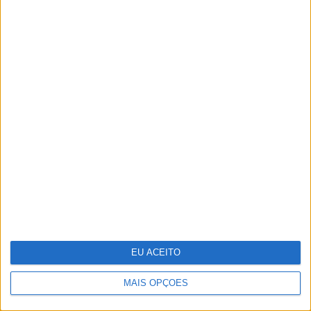
MAIS ARTIGOS
MAIS NOTÍCIAS
EU ACEITO
MAIS OPÇÕES