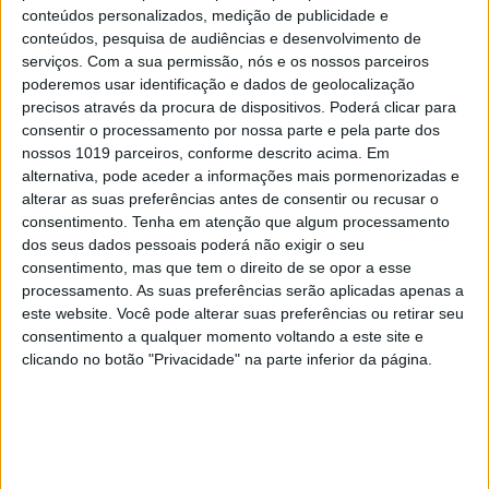
conteúdos personalizados, medição de publicidade e
conteúdos, pesquisa de audiências e desenvolvimento de
serviços.
Com a sua permissão, nós e os nossos parceiros
poderemos usar identificação e dados de geolocalização
precisos através da procura de dispositivos. Poderá clicar para
consentir o processamento por nossa parte e pela parte dos
nossos 1019 parceiros, conforme descrito acima. Em
alternativa, pode aceder a informações mais pormenorizadas e
alterar as suas preferências antes de consentir ou recusar o
consentimento.
Tenha em atenção que algum processamento
dos seus dados pessoais poderá não exigir o seu
consentimento, mas que tem o direito de se opor a esse
processamento. As suas preferências serão aplicadas apenas a
Pat Gelsinger, CEO da Intel, anunciou a criação de um grupo de
este website. Você pode alterar suas preferências ou retirar seu
aconselhamento para assegurar o futuro da arquitetura x86
consentimento a qualquer momento voltando a este site e
clicando no botão "Privacidade" na parte inferior da página.
“Pela primeira vez, o Pat e a Lisa [AMD] concordam
numa coisa”, disse a brincar o executivo da Intel. Mas há
outra área na qual os líderes das duas gigantes