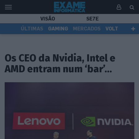
VISÃO
SE7E
ÚLTIMAS
GAMING
MERCADOS
VOLT
EI TV
TESTES
ASSINANTES
Os CEO da Nvidia, Intel e
AMD entram num ‘bar’…