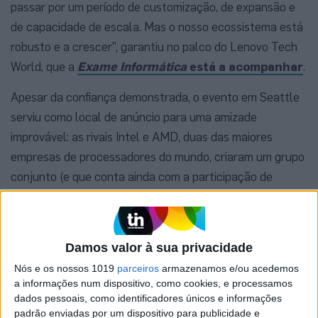
passar por um período de customização, de expansão e
de capacidade de escala. Mas o nosso ecossistema está
robusto e a crescer”, garantiu no palco do Lenovo Tech
World, que a
Exame Informática
está a acompanhar
.
Apesar da confiança demonstrada, o evento em Seattle
serviu como local de anúncio para uma amizade
improvável: as rivais Intel e AMD, duas das maiores
empresas de processadores do mundo, criaram um grupo
conjunto (e que conta ainda com a participação de
empresas como a Google e Microsoft, e gurus da
tecnologia como Linus Torvalds, do Linux, e Tim
Sweeney, da Epic Games) para assegurar o futuro da
Damos valor à sua privacidade
arquitetura x86 nesta nova realidade de mundo digital.
Nós e os nossos 1019
parceiros
armazenamos e/ou acedemos
a informações num dispositivo, como cookies, e processamos
dados pessoais, como identificadores únicos e informações
padrão enviadas por um dispositivo para publicidade e