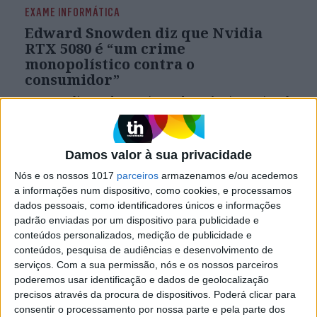
EXAME INFORMÁTICA
Edward Snowden diz que Nvidia
RTX 5080 é “um crime
monopolístico contra o
consumidor”
O ex-analista e denunciante da Agência Nacional
de Segurança dos EUA juntou-se ao coro de
críticas à Nvidia pelas ‘magras’ características
das placas gráficas da série RTX 50
Damos valor à sua privacidade
Nós e os nossos 1017
parceiros
armazenamos e/ou acedemos
a informações num dispositivo, como cookies, e processamos
Exame Informática
dados pessoais, como identificadores únicos e informações
padrão enviadas por um dispositivo para publicidade e
conteúdos personalizados, medição de publicidade e
conteúdos, pesquisa de audiências e desenvolvimento de
serviços.
Com a sua permissão, nós e os nossos parceiros
poderemos usar identificação e dados de geolocalização
precisos através da procura de dispositivos. Poderá clicar para
consentir o processamento por nossa parte e pela parte dos