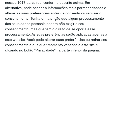
nossos 1017 parceiros, conforme descrito acima. Em
alternativa, pode aceder a informações mais pormenorizadas e
EXAME INFORMÁTICA
alterar as suas preferências antes de consentir ou recusar o
Projeto Stargate: OpenAI, Oracle e
consentimento.
Tenha em atenção que algum processamento
Softbank anunciam 500 mil milhões
dos seus dados pessoais poderá não exigir o seu
de dólares para centros de dados de
consentimento, mas que tem o direito de se opor a esse
IA
processamento. As suas preferências serão aplicadas apenas a
este website. Você pode alterar suas preferências ou retirar seu
Donald Trump e os líderes das tecnológicas
consentimento a qualquer momento voltando a este site e
anunciaram o lançamento do The Stargate
clicando no botão "Privacidade" na parte inferior da página.
Project, que consiste na construção de centros de
dados dedicados à Inteligência Artificial (IA) nos
EUA. O primeiro será construído no estado norte-
americano do Texas e contará também com a
participação da MGX, Microsoft, Nvidia e Arm
Exame Informática