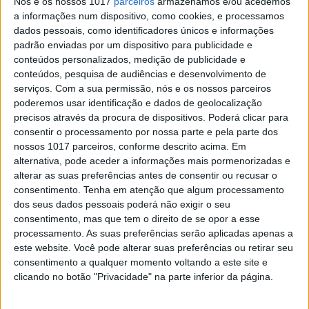
Nós e os nossos 1017
parceiros
armazenamos e/ou acedemos
entram num 'bar'...
a informações num dispositivo, como cookies, e processamos
dados pessoais, como identificadores únicos e informações
... e acabam todos a falar de Inteligência
padrão enviadas por um dispositivo para publicidade e
Artificial. O cenário que parece saído do começo
conteúdos personalizados, medição de publicidade e
de uma história engraçada, aconteceu mesmo
nesta terça-feira, em Seattle, num evento
conteúdos, pesquisa de audiências e desenvolvimento de
realizado pela Lenovo e que juntou três das
serviços.
Com a sua permissão, nós e os nossos parceiros
maiores figuras do cada vez mais competitivo e
poderemos usar identificação e dados de geolocalização
crucial mundo dos processadores
precisos através da procura de dispositivos. Poderá clicar para
consentir o processamento por nossa parte e pela parte dos
nossos 1017 parceiros, conforme descrito acima. Em
alternativa, pode aceder a informações mais pormenorizadas e
Exame Informática
alterar as suas preferências antes de consentir ou recusar o
consentimento.
Tenha em atenção que algum processamento
dos seus dados pessoais poderá não exigir o seu
consentimento, mas que tem o direito de se opor a esse
processamento. As suas preferências serão aplicadas apenas a
este website. Você pode alterar suas preferências ou retirar seu
consentimento a qualquer momento voltando a este site e
clicando no botão "Privacidade" na parte inferior da página.