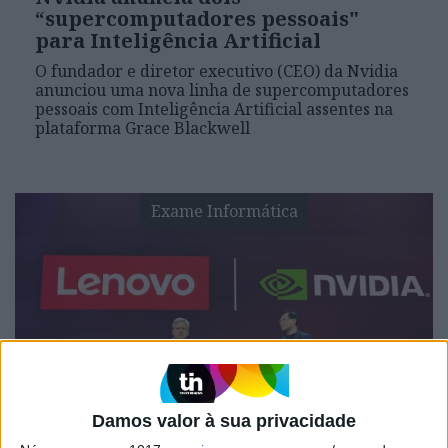
“supercomputadores pessoais"
para Inteligência Artificial
O fundador e diretor executivo (CEO) da Nvidia
anunciou uma nova linha de supercomputadores
pessoais com Inteligência Artificial assentes na
plataforma Grace Blackwell
Exame Informática
EXAME INFORMÁTICA
Damos valor à sua privacidade
Os CEO da Nvidia, Intel e AMD