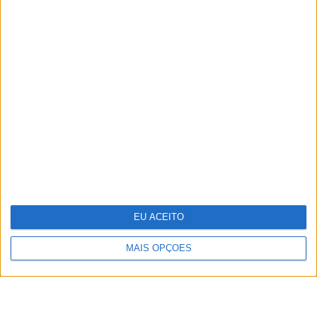
TERMOS E CONDIÇÕES DE UTILIZAÇÃO
POLÍTICA DE PRIVACIDADDE
POLÍTICA DE COOKIES
EU ACEITO
Copyright © Trust in News. Todos os direitos reservados.
MAIS OPÇÕES