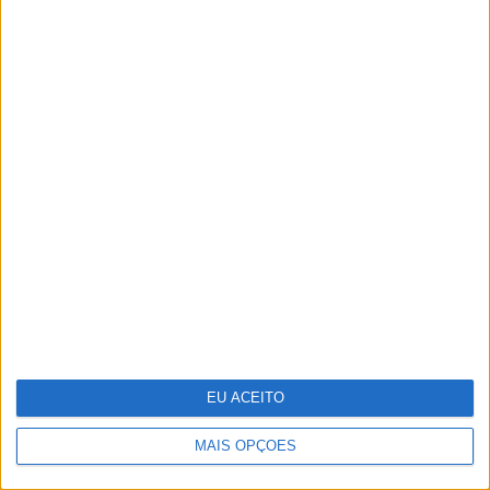
Parque Marinho Luiz Saldanha: Um mar
abençoado, nas palavras e imagens do
multipremiado fotógrafo Luís Quinta
EU ACEITO
MAIS OPÇÕES