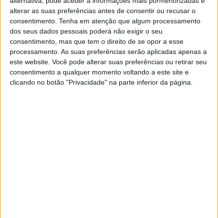
alternativa, pode aceder a informações mais pormenorizadas e
alterar as suas preferências antes de consentir ou recusar o
consentimento.
Tenha em atenção que algum processamento
EXAME INFORMÁTICA
dos seus dados pessoais poderá não exigir o seu
Aurora: X mostra (por momentos) o
consentimento, mas que tem o direito de se opor a esse
novo gerador de imagens
processamento. As suas preferências serão aplicadas apenas a
'alimentado' por IA
este website. Você pode alterar suas preferências ou retirar seu
consentimento a qualquer momento voltando a este site e
A rede social X continua a experimentar com os
clicando no botão "Privacidade" na parte inferior da página.
geradores de imagem e, depois de integrar o
Flux em outubro do ano passado, revelou o
Aurora que, segundo Elon Musk, "ainda está em
[fase] Beta"
Exame Informática