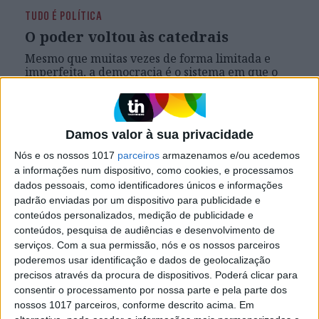
TUDO É POLÍTICA
O poder voltou às catedrais
Mesmo que muitas vezes de forma limitada e
imperfeita, a democracia é o sistema em que o
princípio do voto universal dá poder aos que o
não têm. Durante quanto tempo poderemos
continuar a usar essa palavra para descrever um
sistema em que o poder está nas mãos de um
Damos valor à sua privacidade
grupo restrito de pessoas que age em seu
próprio benefício?
Nós e os nossos 1017
parceiros
armazenamos e/ou acedemos
a informações num dispositivo, como cookies, e processamos
dados pessoais, como identificadores únicos e informações
padrão enviadas por um dispositivo para publicidade e
Exame Informática
conteúdos personalizados, medição de publicidade e
conteúdos, pesquisa de audiências e desenvolvimento de
serviços.
Com a sua permissão, nós e os nossos parceiros
poderemos usar identificação e dados de geolocalização
precisos através da procura de dispositivos. Poderá clicar para
consentir o processamento por nossa parte e pela parte dos
nossos 1017 parceiros, conforme descrito acima. Em