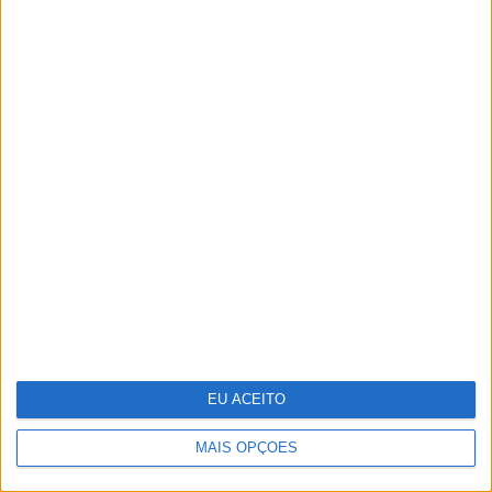
Vencedores e vencidos do 25 de Abril na
VISÃO História
EU ACEITO
MAIS OPÇÕES