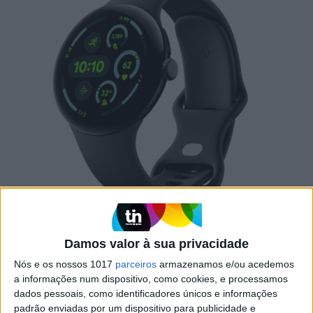
Damos valor à sua privacidade
O maior tamanho do modelo de 45 mm também permite
Nós e os nossos 1017
parceiros
armazenamos e/ou acedemos
encaixar uma bateria 35% maior, com a Google a
a informações num dispositivo, como cookies, e processamos
dados pessoais, como identificadores únicos e informações
prometer uma autonomia de 24 horas e com o ecrã
padrão enviadas por um dispositivo para publicidade e