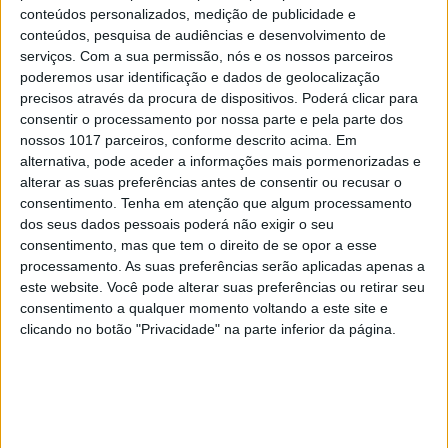
sempre ligado (always on display ativado).
conteúdos personalizados, medição de publicidade e
conteúdos, pesquisa de audiências e desenvolvimento de
A pré-venda do Pixel Watch 3 começa nesta terça-feira:
serviços.
Com a sua permissão, nós e os nossos parceiros
o modelo com caixa de 41 mm e Wi-Fi custa 399 euros,
poderemos usar identificação e dados de geolocalização
precisos através da procura de dispositivos. Poderá clicar para
enquanto a versão que suporta redes 4G custa 499
consentir o processamento por nossa parte e pela parte dos
euros; já o modelo com caixa de 45 mm e Wi-Fi custa 449
nossos 1017 parceiros, conforme descrito acima. Em
euros, enquanto a versão com suporte para 4G custa
alternativa, pode aceder a informações mais pormenorizadas e
alterar as suas preferências antes de consentir ou recusar o
549 euros. A chegada às lojas acontece a 10 de
consentimento.
Tenha em atenção que algum processamento
setembro.
dos seus dados pessoais poderá não exigir o seu
consentimento, mas que tem o direito de se opor a esse
processamento. As suas preferências serão aplicadas apenas a
este website. Você pode alterar suas preferências ou retirar seu
Palavras-chave:
consentimento a qualquer momento voltando a este site e
Bem-estar
exercicio
fitness
google pixel watch
clicando no botão "Privacidade" na parte inferior da página.
pixel watch 3
saude
smartwatch
Wear OS