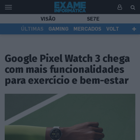
VISÃO
SE7E
ÚLTIMAS
GAMING
MERCADOS
VOLT
EI TV
TESTES
ASSINANTES
Google Pixel Watch 3 chega
com mais funcionalidades
para exercício e bem-estar