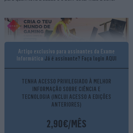
Artigo exclusivo para assinantes da Exame
Informática
Já é assinante?
Faça login AQUI
É difícil não começarmos pelo mais óbvio, que é o design
e a construção deste relógio. Uau! Quando colocamos o
TENHA ACESSO PRIVILEGIADO À MELHOR
INFORMAÇÃO SOBRE CIÊNCIA E
Nova no pulso, sentimos que estamos a usar um
TECNOLOGIA (INCLUI ACESSO A EDIÇÕES
equipamento de luxo. A caixa de 42 milímetros é
ANTERIORES)
construída em aço inoxidável e no pacote vêm duas
braceletes: uma de elos também em aço inox e outra em
2,90€/MÊS
fluoroelastómero, mais indicada para fazer atividades
físicas e dormir, que apesar de não ser tão