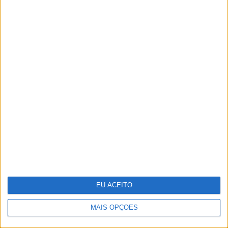
Pavilhão Julião Sarmento - Quando a
arte se confunde com a vida
EU ACEITO
MAIS OPÇÕES