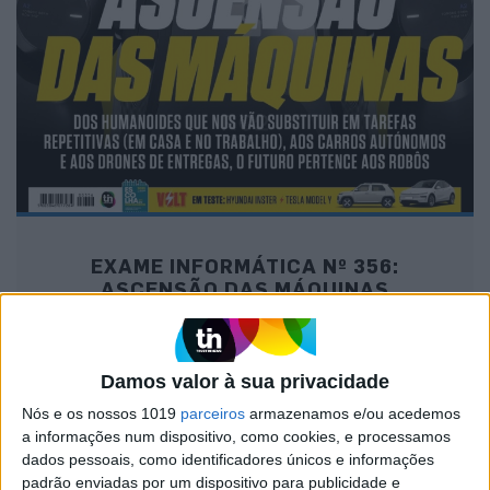
EXAME INFORMÁTICA Nº 356:
ASCENSÃO DAS MÁQUINAS
Damos valor à sua privacidade
MAIS NA VISÃO
Nós e os nossos 1019
parceiros
armazenamos e/ou acedemos
a informações num dispositivo, como cookies, e processamos
dados pessoais, como identificadores únicos e informações
padrão enviadas por um dispositivo para publicidade e