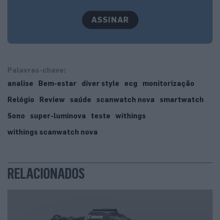
espampanante, vai muito bem com o estilo clássico do
ASSINAR
smartwatch.
Palavras-chave:
analise
Bem-estar
diver style
ecg
monitorização
Relógio
Review
saúde
scanwatch nova
smartwatch
Sono
super-luminova
teste
withings
withings scanwatch nova
RELACIONADOS