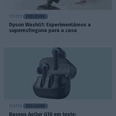
TESTES
EXCLUSIVO
Dyson WashG1: Experimentámos a
superesfregona para a casa
TESTES
EXCLUSIVO
Baseus AeQur G10 em teste: