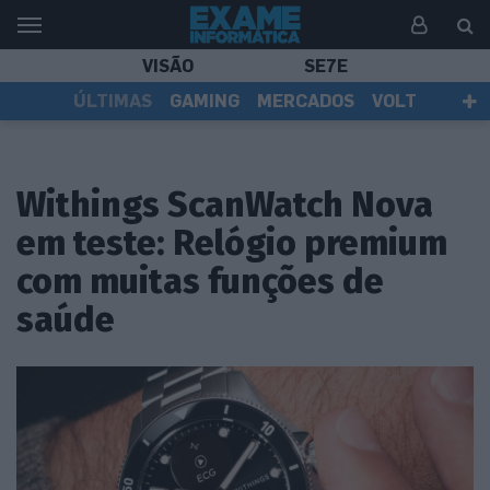
VISÃO
SE7E
ÚLTIMAS
GAMING
MERCADOS
VOLT
EI TV
TESTES
ASSINANTES
Withings ScanWatch Nova
em teste: Relógio premium
com muitas funções de
saúde