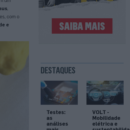
om um
nus
,
es, com o
de e
DESTAQUES
Testes:
VOLT -
as
Mobilidade
análises
elétrica e
mais
sustentabilid