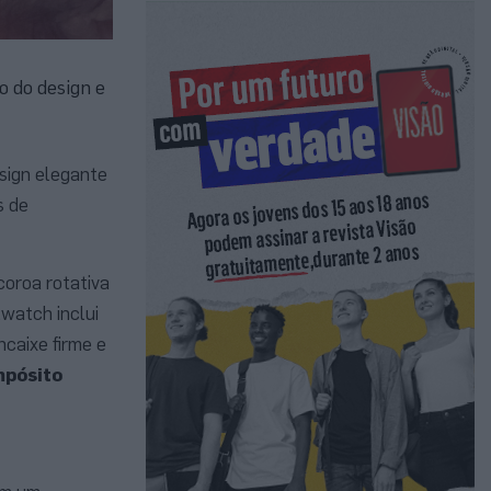
 do design e
esign elegante
s de
oroa rotativa
twatch inclui
caixe firme e
mpósito