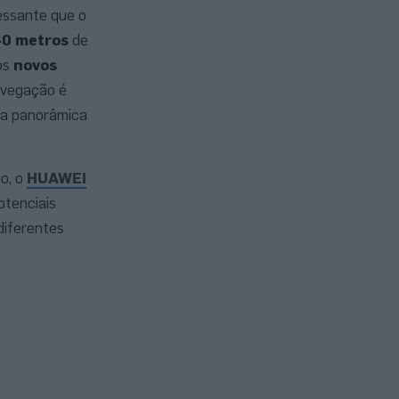
essante que o
40 metros
de
os
novos
navegação é
sta panorâmica
mo, o
HUAWEI
otenciais
diferentes