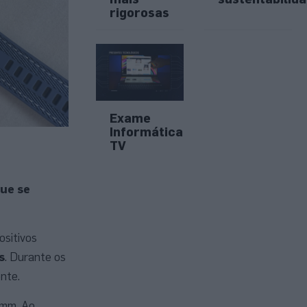
rigorosas
Exame
Informática
TV
que se
ositivos
s
. Durante os
nte.
1mm. Ao