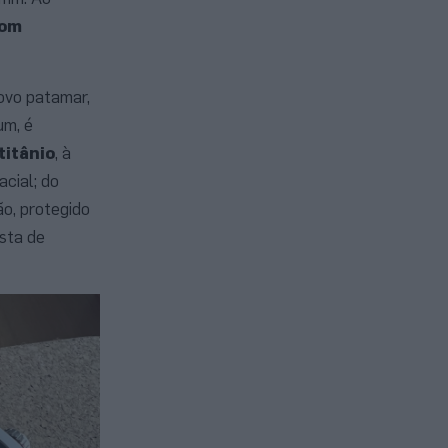
com
ovo patamar,
um, é
titânio
, à
cial; do
o, protegido
osta de