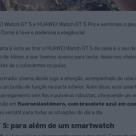
 Watch GT 5 e HUAWEI Watch GT 5 Pro e sentimos o peso
. Como é leve e poderosa a elegância!
salta à vista ao tirar o HUAWEI Watch GT 5 da caixa é o seu d
 de 46mm, a que tivemos acesso para teste, deixa-nos cheio
ntes de o colocarmos no pulso.
strador chama desde logo a atenção, acompanhado de uma c
e um botão de função na parte inferior. Além disso, este smar
carregamento sem fios e pulseiras robustas, oferecendo um en
rsão em
fluoroeslastómero, com bracelete azul em co
u versátil para todas as situações do dia a dia.
 5: para além de um smartwatch