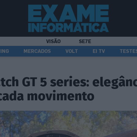
VISÃO
SE7E
ING
MERCADOS
VOLT
EI TV
TESTE
ch GT 5 series: elegânc
cada movimento