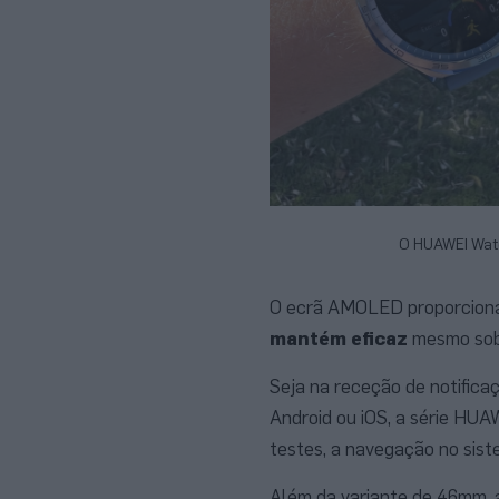
O HUAWEI Watc
O ecrã AMOLED proporciona 
mantém eficaz
mesmo sob 
Seja na receção de notifica
Android ou iOS, a série HU
testes, a navegação no siste
Além da variante de 46mm, 