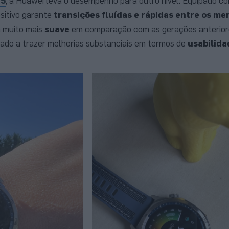
 5
, a Huawei leva o desempenho para outro nível. Equipado c
sitivo garante
transições fluídas e rápidas entre os me
 muito mais
suave
em comparação com as gerações anterior
lado a trazer melhorias substanciais em termos de
usabilida