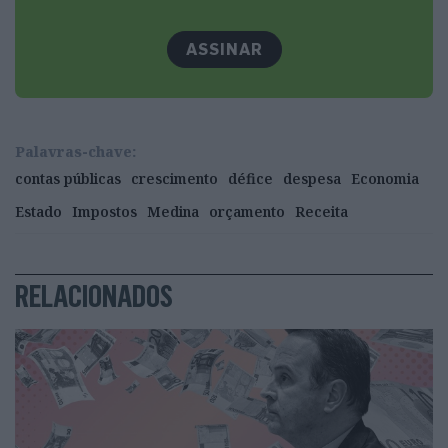
pontos abaixo do orçamento original (1,5 pontos,
se considerarmos o orçamento apresentado já em
ASSINAR
abril).
Palavras-chave:
contas públicas
crescimento
défice
despesa
Economia
Estado
Impostos
Medina
orçamento
Receita
RELACIONADOS