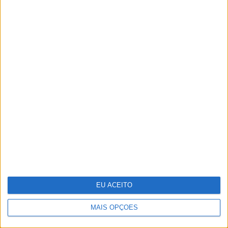
35 lugares à sombra
EU ACEITO
MAIS OPÇÕES