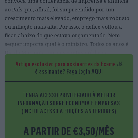
convoca uma conferência de imprensa e anuncia
ao País que, afinal, foi surpreendido por um
crescimento mais elevado, emprego mais robusto
ou inflação mais alta. Por isso, o défice voltou a
ficar abaixo do que estava orçamentado. Nem
sequer importa qual é o ministro. Todos os anos é
Dia da Marmota para as contas públicas
portuguesas.
Artigo exclusivo para assinantes da Exame
Já
é assinante?
Faça login AQUI
Nos sete anos em que os governos de António Costa
geriram os recursos do Estado, só por duas vezes a
meta do défice não foi ultrapassada. Em 2017 (ano
TENHA ACESSO PRIVILEGIADO À MELHOR
da injeção de capital na Caixa Geral de Depósitos);
INFORMAÇÃO SOBRE ECONOMIA E EMPRESAS
e 2020 (ano da mais destrutiva pandemia em 100
(INCLUI ACESSO A EDIÇÕES ANTERIORES)
anos). Nalguns casos, a diferença é marginal (0,3
pontos em 2016 e 2019), noutros ela é abissal. 2022
A PARTIR DE €3,50/MÊS
foi um bom exemplo: o défice acabou por ficar 2,8