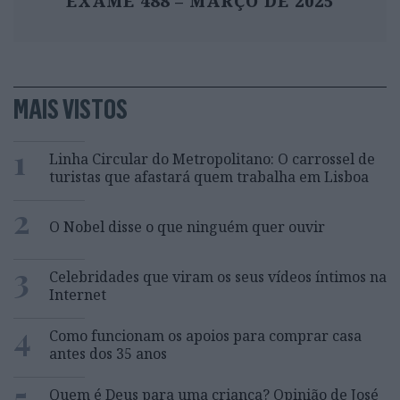
EXAME 488 – MARÇO DE 2025
MAIS VISTOS
1
Linha Circular do Metropolitano: O carrossel de
turistas que afastará quem trabalha em Lisboa
2
O Nobel disse o que ninguém quer ouvir
3
Celebridades que viram os seus vídeos íntimos na
Internet
4
Como funcionam os apoios para comprar casa
antes dos 35 anos
5
Quem é Deus para uma criança? Opinião de José