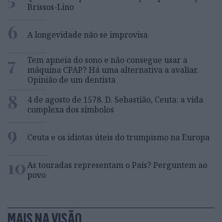
Brissos-Lino
6
A longevidade não se improvisa
7
Tem apneia do sono e não consegue usar a
máquina CPAP? Há uma alternativa a avaliar.
Opinião de um dentista
8
4 de agosto de 1578. D. Sebastião, Ceuta: a vida
complexa dos símbolos
9
Ceuta e os idiotas úteis do trumpismo na Europa
10
As touradas representam o País? Perguntem ao
povo
MAIS NA VISÃO