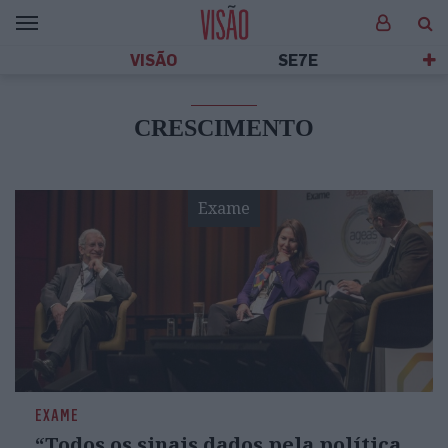
VISÃO
SE7E
CRESCIMENTO
Exame
EXAME
“Todos os sinais dados pela política