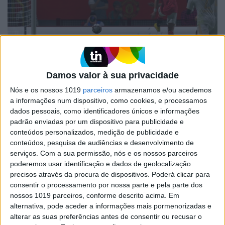
EXAME INFORMÁTICA
Damos valor à sua privacidade
Electronic Arts em 2022: 32 mil
Nós e os nossos 1019
parceiros
armazenamos e/ou acedemos
milhões de golos marcados no FIFA
a informações num dispositivo, como cookies, e processamos
A Electronic Arts já somou os números para o
dados pessoais, como identificadores únicos e informações
balanço do ano que agora termina e congratula-
padrão enviadas por um dispositivo para publicidade e
se pelos quase 600 milhões de jogadores e fãs em
conteúdos personalizados, medição de publicidade e
todo o mundo, revelando ainda quais os títulos
conteúdos, pesquisa de audiências e desenvolvimento de
preferidos da comunidade
serviços.
Com a sua permissão, nós e os nossos parceiros
poderemos usar identificação e dados de geolocalização
precisos através da procura de dispositivos. Poderá clicar para
consentir o processamento por nossa parte e pela parte dos
Exame
nossos 1019 parceiros, conforme descrito acima. Em
alternativa, pode aceder a informações mais pormenorizadas e
alterar as suas preferências antes de consentir ou recusar o