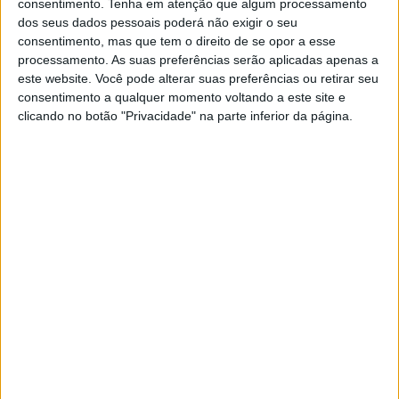
consentimento.
Tenha em atenção que algum processamento
dos seus dados pessoais poderá não exigir o seu
consentimento, mas que tem o direito de se opor a esse
processamento. As suas preferências serão aplicadas apenas a
este website. Você pode alterar suas preferências ou retirar seu
consentimento a qualquer momento voltando a este site e
clicando no botão "Privacidade" na parte inferior da página.
EXAME
Se acha que esta crise é igual às
outras, não está a prestar atenção
Nos telejornais e revistas, na boca de políticos e
economistas, tornou-se um lugar comum dizer
que estamos a viver uma crise. No entanto, pelo
menos para já, ela existe num ambiente de
crescimento económico e desemprego
controlado. Depois de anos que nos fizeram
duvidar dos mecanismos económicos mais
básicos, este momento volta a obrigar-nos a
questionar o que sabemos sobre como eles
funcionam e a ajustar as nossas expectativas