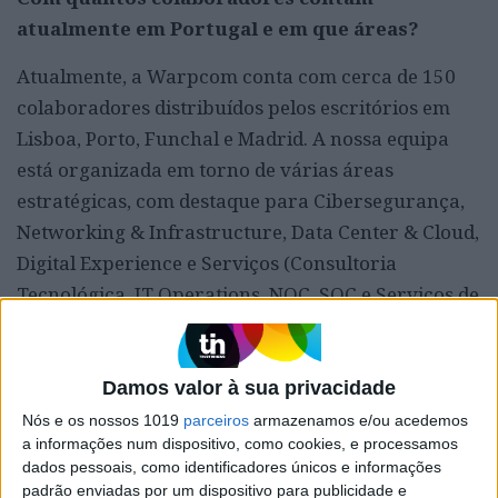
atualmente em Portugal e em que áreas?
Atualmente, a Warpcom conta com cerca de 150
colaboradores distribuídos pelos escritórios em
Lisboa, Porto, Funchal e Madrid. A nossa equipa
está organizada em torno de várias áreas
estratégicas, com destaque para Cibersegurança,
Networking & Infrastructure, Data Center & Cloud,
Digital Experience e Serviços (Consultoria
Tecnológica, IT Operations, NOC, SOC e Serviços de
Suporte).
Qual a importância do programa Warp
Damos valor à sua privacidade
Trainee, que estrearam este ano? Irá manter-
Nós e os nossos 1019
parceiros
armazenamos e/ou acedemos
se nos próximos anos?
a informações num dispositivo, como cookies, e processamos
dados pessoais, como identificadores únicos e informações
O programa Warp Trainee tem um papel central
padrão enviadas por um dispositivo para publicidade e