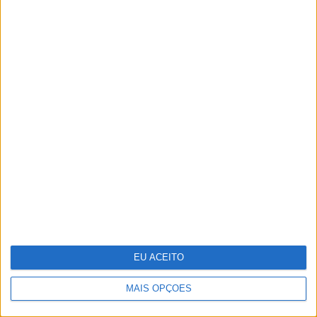
CULTURA
EXCLUSIVO
“Calle Málaga”: Carmen Maura põe
a velhice nua e o cinema em sentido
EU ACEITO
MAIS OPÇÕES
OPINIÃO