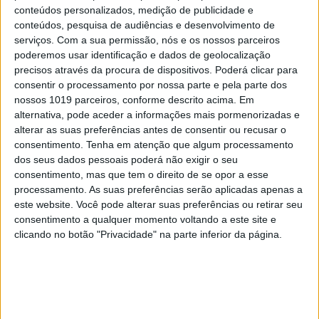
na nossa estratégia de atrair e desenvolver os
conteúdos personalizados, medição de publicidade e
conteúdos, pesquisa de audiências e desenvolvimento de
melhores talentos na área das tecnologias. Este
serviços.
Com a sua permissão, nós e os nossos parceiros
programa não só proporciona aos estagiários uma
poderemos usar identificação e dados de geolocalização
formação técnica sólida, como também promove o
precisos através da procura de dispositivos. Poderá clicar para
consentir o processamento por nossa parte e pela parte dos
desenvolvimento de competências interpessoais
nossos 1019 parceiros, conforme descrito acima. Em
que consideramos fundamentais para o sucesso de
alternativa, pode aceder a informações mais pormenorizadas e
cada colaborador, e da empresa como um todo.
alterar as suas preferências antes de consentir ou recusar o
consentimento.
Tenha em atenção que algum processamento
Acreditamos que a inovação e o futuro da nossa
dos seus dados pessoais poderá não exigir o seu
empresa passam pelo investimento nas pessoas, e
consentimento, mas que tem o direito de se opor a esse
no seu desenvolvimento profissional. O Warp
processamento. As suas preferências serão aplicadas apenas a
este website. Você pode alterar suas preferências ou retirar seu
Trainee é um reflexo desse compromisso.
consentimento a qualquer momento voltando a este site e
clicando no botão "Privacidade" na parte inferior da página.
Através deste programa, fomentamos a inovação e
proporcionamos uma melhor integração dos
trainees na nossa cultura organizacional, o que é
crucial para garantir que os novos talentos estão