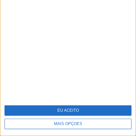
CARAS Decoração: 10 ideias para
transformar o velho em novo
EU ACEITO
MAIS OPÇÕES