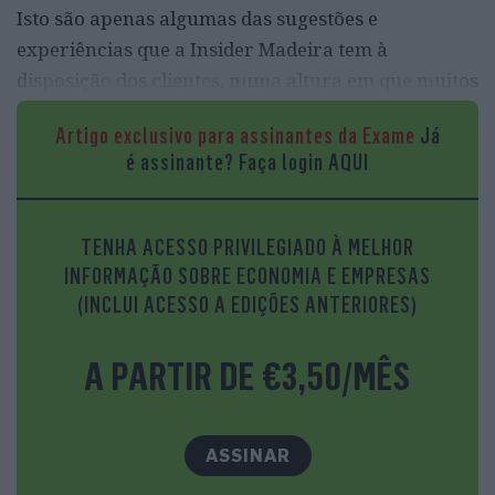
Isto são apenas algumas das sugestões e
experiências que a Insider Madeira tem à
disposição dos clientes, numa altura em que muitos
acusam o arquipélago de ter perdido o encanto de
Artigo exclusivo para assinantes da Exame
Já
“Pérola do Atlântico” por causa do turismo
é assinante?
Faça login AQUI
massificado.
TENHA ACESSO PRIVILEGIADO À MELHOR
INFORMAÇÃO SOBRE ECONOMIA E EMPRESAS
(INCLUI ACESSO A EDIÇÕES ANTERIORES)
A PARTIR DE €3,50/MÊS
ASSINAR