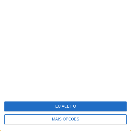
Jornalistas Nelma Serpa Pinto e
João Póvoa Marinheiro casaram-se
no Porto
EU ACEITO
MAIS OPÇÕES
Deus, intuição e Rock and Roll