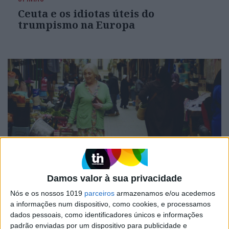
Ceuta e os idiotas úteis do
trumpismo na Europa
CULTURA
EXCLUSIVO
Damos valor à sua privacidade
“Calle Málaga”: Carmen Maura põe
Nós e os nossos 1019
parceiros
armazenamos e/ou acedemos
a velhice nua e o cinema em sentido
a informações num dispositivo, como cookies, e processamos
dados pessoais, como identificadores únicos e informações
padrão enviadas por um dispositivo para publicidade e