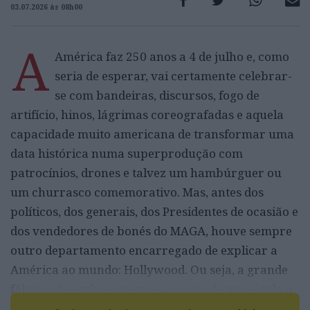
03.07.2026 às 08h00
A
América faz 250 anos a 4 de julho e, como
seria de esperar, vai certamente celebrar-
se com bandeiras, discursos, fogo de
artifício, hinos, lágrimas coreografadas e aquela
capacidade muito americana de transformar uma
data histórica numa superprodução com
patrocínios, drones e talvez um hambúrguer ou
um churrasco comemorativo. Mas, antes dos
políticos, dos generais, dos Presidentes de ocasião e
dos vendedores de bonés do MAGA, houve sempre
outro departamento encarregado de explicar a
América ao mundo: Hollywood. Ou seja, a grande
fábrica de sonhos que passou mais de um século a
dizer-nos que os EUA eram uma ideia, uma