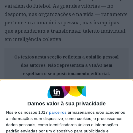
vai além do futebol. As grandes vitórias — no
desporto, nas organizações e na vida — raramente
pertencem a uma única pessoa, mas às equipas
que aprenderam a transformar talento individual
em inteligência coletiva.
Os textos nesta secção refletem a opinião pessoal
dos autores. Não representam a VISÃO nem
espelham o seu posicionamento editorial.
Damos valor à sua privacidade
CAPA DA EDIÇÃO
Nós e os nossos 1017
parceiros
armazenamos e/ou acedemos
a informações num dispositivo, como cookies, e processamos
dados pessoais, como identificadores únicos e informações
padrão enviadas por um dispositivo para publicidade e