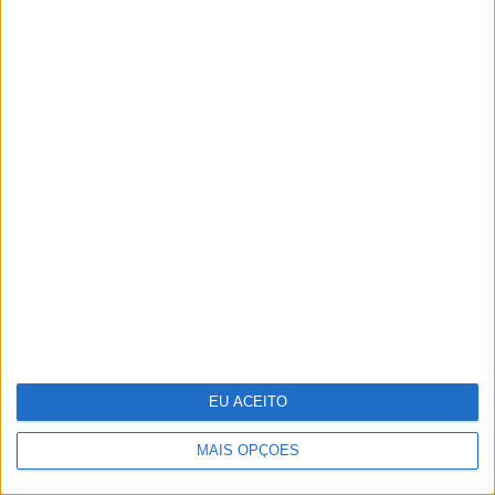
Vasco Futscher - O mundo inteiro
em cada forma
EU ACEITO
MAIS OPÇÕES