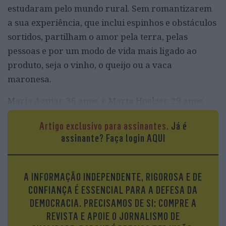
estudaram pelo mundo rural. Sem romantizarem
a sua experiência, que inclui espinhos e obstáculos
sortidos, partilham o amor pela terra, pelas
pessoas e por um modo de vida mais ligado ao
produto, seja o vinho, o queijo ou a vaca
maronesa.
Maria Aguiar, 36 anos, e Marta Hoelzer, 29 anos,
mudaram-se do Porto para o Douro. Rita Gomes, de
Artigo exclusivo para assinantes.
Já é
29 anos, deixou Espinho e o Porto para se fixar em
assinante?
Faça login AQUI
Vreia de Jales, uma pequena aldeia perto de Vila
Pouca de Aguiar. Mariana Salvador, de 37 anos,
trocou Lisboa pelo Porto, mas é no Dão que passa
A INFORMAÇÃO INDEPENDENTE, RIGOROSA E DE
grande parte do seu tempo. Ana Martins, de 39
CONFIANÇA É ESSENCIAL PARA A DEFESA DA
anos, é de todas a que deixou a cidade há mais
DEMOCRACIA. PRECISAMOS DE SI: COMPRE A
tempo para se fixar em Fornos de Algodres.
REVISTA E APOIE O JORNALISMO DE