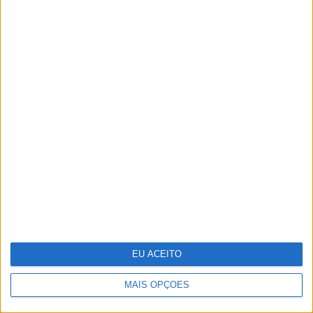
Quis Saber Quem Sou: Será que
"ainda somos os mesmos e vivemos
como os nossos pais?"
EU ACEITO
MAIS OPÇÕES
Hoje em Amor Maior', Francisca
droga Manel (veja todas as fotos!)