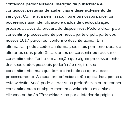
conteúdos personalizados, medição de publicidade e
conteúdos, pesquisa de audiências e desenvolvimento de
serviços.
Com a sua permissão, nós e os nossos parceiros
poderemos usar identificação e dados de geolocalização
OPINIÃO
precisos através da procura de dispositivos. Poderá clicar para
Carta aberta: Hospitais para as
consentir o processamento por nossa parte e pela parte dos
Misericórdias: pragmatismo ou
nossos 1017 parceiros, conforme descrito acima. Em
obsessão ideológica?
alternativa, pode aceder a informações mais pormenorizadas e
alterar as suas preferências antes de consentir ou recusar o
consentimento.
Tenha em atenção que algum processamento
dos seus dados pessoais poderá não exigir o seu
consentimento, mas que tem o direito de se opor a esse
processamento. As suas preferências serão aplicadas apenas a
este website. Você pode alterar suas preferências ou retirar seu
consentimento a qualquer momento voltando a este site e
clicando no botão "Privacidade" na parte inferior da página.
CULTURA
EXCLUSIVO