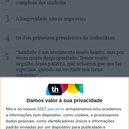
complexa dos símbolos
3
A longevidade não se improvisa
4
Os dois primeiros presidentes da Gulbenkian
5
“Saudade é um sentimento muito bonito, mas por
vezes muito despropositado. Temos muito
orgulho dessa palavra, que achamos que nos faz
especiais, quando na verdade nos torna
cobardes’’
6
Cuidados de saúde domiciliários: não podemos
continuar a responder a uma nova realidade com
modelos concebidos no passado
Damos valor à sua privacidade
7
Os Lusíadas são um hospital e Guerra Junqueiro
Nós e os nossos 1017
parceiros
armazenamos e/ou acedemos
uma avenida
a informações num dispositivo, como cookies, e processamos
dados pessoais, como identificadores únicos e informações
8
padrão enviadas por um dispositivo para publicidade e