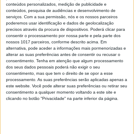
Os novos capitães da areia
conteúdos personalizados, medição de publicidade e
conteúdos, pesquisa de audiências e desenvolvimento de
9
serviços.
Com a sua permissão, nós e os nossos parceiros
Goodbye, Nick Cave
poderemos usar identificação e dados de geolocalização
precisos através da procura de dispositivos. Poderá clicar para
10
consentir o processamento por nossa parte e pela parte dos
Celebridades que viram os seus vídeos íntimos na
nossos 1017 parceiros, conforme descrito acima. Em
Internet
alternativa, pode aceder a informações mais pormenorizadas e
alterar as suas preferências antes de consentir ou recusar o
consentimento.
Tenha em atenção que algum processamento
dos seus dados pessoais poderá não exigir o seu
MAIS NA VISÃO
consentimento, mas que tem o direito de se opor a esse
processamento. As suas preferências serão aplicadas apenas a
este website. Você pode alterar suas preferências ou retirar seu
consentimento a qualquer momento voltando a este site e
clicando no botão "Privacidade" na parte inferior da página.