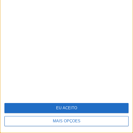
O grande negócio dos centros de
dados
EU ACEITO
MAIS OPÇÕES