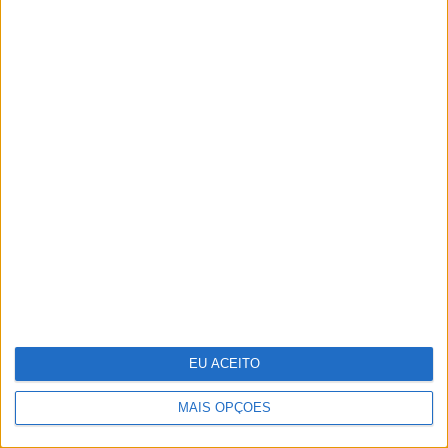
Adalberto Ribeiro: “Não
procuramos seguir modas nem
programar em função do que é mais
mediático. Procuramos artistas que
tenham autenticidade, qualidade e
algo para dizer em palco”
EU ACEITO
MAIS OPÇÕES