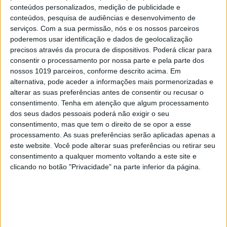
*
As distopias são frequentemente criadas como
conteúdos personalizados, medição de publicidade e
conteúdos, pesquisa de audiências e desenvolvimento de
avisos ou como sátiras onde a tecnologia se insere
serviços.
Com a sua permissão, nós e os nossos parceiros
como ferramenta de opressão, por ter escapado ao
poderemos usar identificação e dados de geolocalização
controle humano. Tenho esperança que o nosso
precisos através da procura de dispositivos. Poderá clicar para
consentir o processamento por nossa parte e pela parte dos
futuro não será tão sombrio como aqui se conta.
nossos 1019 parceiros, conforme descrito acima. Em
alternativa, pode aceder a informações mais pormenorizadas e
alterar as suas preferências antes de consentir ou recusar o
consentimento.
Tenha em atenção que algum processamento
dos seus dados pessoais poderá não exigir o seu
Palavras-chave:
alimentação
Pedro Graça
consentimento, mas que tem o direito de se opor a esse
processamento. As suas preferências serão aplicadas apenas a
este website. Você pode alterar suas preferências ou retirar seu
CAPA DA EDIÇÃO
consentimento a qualquer momento voltando a este site e
clicando no botão "Privacidade" na parte inferior da página.