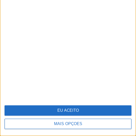
Quis Saber Quem Sou: Será que
"ainda somos os mesmos e vivemos
como os nossos pais?"
EU ACEITO
MAIS OPÇÕES