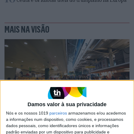
Ceuta e os idiotas úteis do trumpismo na Europa
MAIS NA VISÃO
Damos valor à sua privacidade
PENSAR
Nós e os nossos 1019
parceiros
armazenamos e/ou acedemos
Viagem a Portugal. Crónica de Luís
a informações num dispositivo, como cookies, e processamos
Leite
dados pessoais, como identificadores únicos e informações
padrão enviadas por um dispositivo para publicidade e