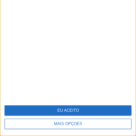
Cosentino inaugura o Cosentino City
Porto e reforça a sua presença em
Portugal
EU ACEITO
MAIS OPÇÕES