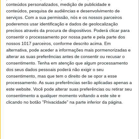
conteúdos personalizados, medição de publicidade e
EDITORIAL
conteúdos, pesquisa de audiências e desenvolvimento de
serviços.
Com a sua permissão, nós e os nossos parceiros
Que País queremos? Editorial de
poderemos usar identificação e dados de geolocalização
Rui Tavares Guedes
precisos através da procura de dispositivos. Poderá clicar para
consentir o processamento por nossa parte e pela parte dos
nossos 1017 parceiros, conforme descrito acima. Em
alternativa, pode aceder a informações mais pormenorizadas e
alterar as suas preferências antes de consentir ou recusar o
consentimento.
Tenha em atenção que algum processamento
dos seus dados pessoais poderá não exigir o seu
consentimento, mas que tem o direito de se opor a esse
processamento. As suas preferências serão aplicadas apenas a
este website. Você pode alterar suas preferências ou retirar seu
consentimento a qualquer momento voltando a este site e
clicando no botão "Privacidade" na parte inferior da página.
CULTURA
“I Want Your Sex”: Gregg Araki dá
uma chicotada na geração sem