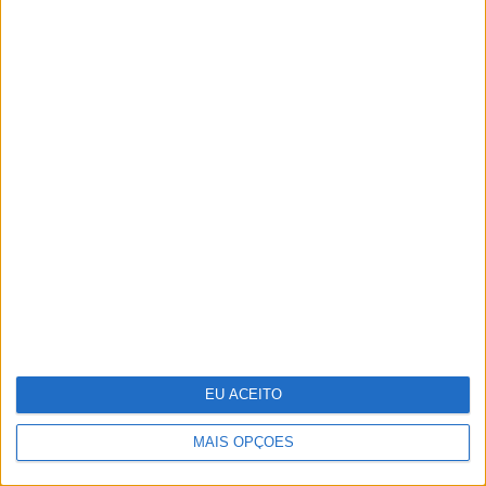
A VISÃO Se7e desta semana – edição
1744
EU ACEITO
MAIS OPÇÕES