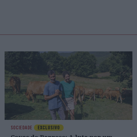
sformaram em realidade. De facto, em 2025 vimos o pior
idade das democracias mundiais e em particular da Uniã
 defender os seus interesses, não quer incomodar o jaca
 que venham dias melhores. Como mostram a História e
var a Europa a ser devorada pelo jacaré. Esperemos que
vem inspirar-se no exemplo do primeiro-ministro do
vos, chamou os bois pelos nomes e disse que é preciso
início deste ano, a Europa começou a reagir timidamente
re a Gronelândia, mas é preciso fazer mais e de forma
e, a defesa do primado da lei e das regras e o futuro q
kespeare, na sua peça
O Rei Lear
: “Um homem corajos
rde morre todos os dias.”
SOCIEDADE
EXCLUSIVO