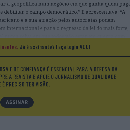
mar a geopolítica num negócio em que ganha quem pag
 e debilitar o campo democrático.” E acrescentava: “A
mericano e a sua atração pelos autocratas podem
 internacional e para o regresso da lei do mais forte,
l numa selva em que todos vão estar em guerra com
O mundo entra numa nova era repleta de incertezas e
sinantes.
Já é assinante?
Faça login AQUI
empre acontece, todos os sintomas são a favor do caos 
pa pode ser importante se não quiser ser apenas um
ção dos problemas do nosso tempo.”
OSA E DE CONFIANÇA É ESSENCIAL PARA A DEFESA DA
PRE A REVISTA E APOIE O JORNALISMO DE QUALIDADE.
 É PRECISO TER VISÃO.
ASSINAR