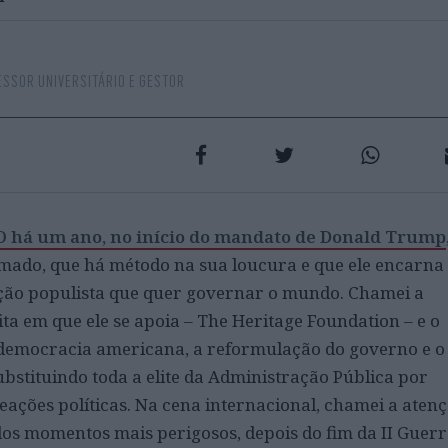
ESSOR UNIVERSITÁRIO E GESTOR
ÃO há um ano, no início do mandato de Donald Trump
timado, que há método na sua loucura e que ele encarna
ção populista que quer governar o mundo. Chamei a
ta em que ele se apoia – The Heritage Foundation – e o
a democracia americana, a reformulação do governo e o
stituindo toda a elite da Administração Pública por
ções políticas. Na cena internacional, chamei a aten
dos momentos mais perigosos, depois do fim da II Guer