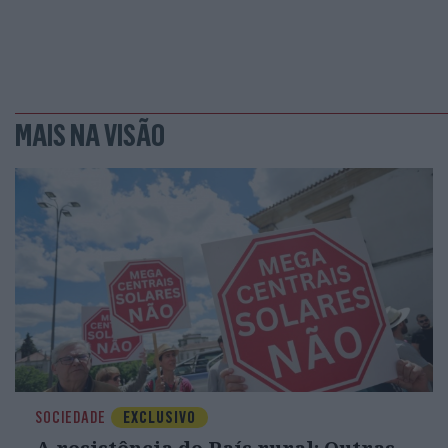
infelizmente, que estas previsões se tran
acontecer, dia após dia, perante a passiv
Europeia (UE), que tem receio de agir e de
americano e faz-lhe festinhas à espera de
MAIS NA VISÃO
vida, a estratégia da nostalgia só pode le
isso não aconteça. Os líderes europeus de
Canadá, que fez um discurso notável em Da
aceitar a realidade e deixar de fingir. No 
em particular face à ameaça que pende sob
mais corajosa. São a democracia, a liberdad
estão em jogo. Como escreveu William Sha
só morre uma vez na vida. Um homem coba
SOCIEDADE
EXCLUSIVO