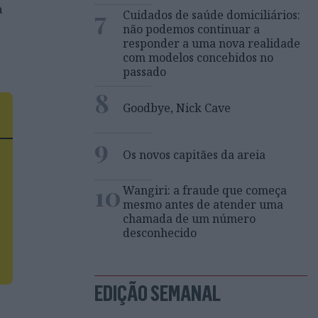
a
7
Cuidados de saúde domiciliários:
não podemos continuar a
responder a uma nova realidade
com modelos concebidos no
passado
8
Goodbye, Nick Cave
e
9
Os novos capitães da areia
10
Wangiri: a fraude que começa
mesmo antes de atender uma
chamada de um número
desconhecido
EDIÇÃO SEMANAL