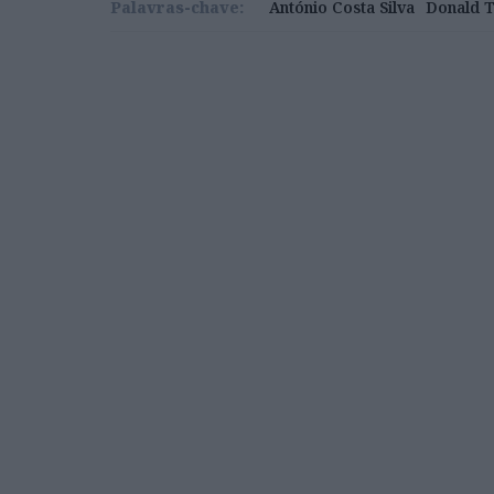
Palavras-chave:
António Costa Silva
Donald 
Decidido
Trump arrisca converter o 250º anivers
piores pesadelos da nação americana
O comportamento e as ações da Administ