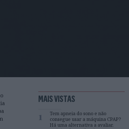
do
MAIS VISTAS
ia
pa
1
Tem apneia do sono e não
am
consegue usar a máquina CPAP?
Há uma alternativa a avaliar.