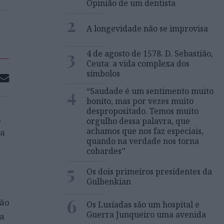
Opinião de um dentista
2
A longevidade não se improvisa
3
4 de agosto de 1578. D. Sebastião,
Ceuta: a vida complexa dos
símbolos
4
“Saudade é um sentimento muito
bonito, mas por vezes muito
despropositado. Temos muito
,
orgulho dessa palavra, que
achamos que nos faz especiais,
 a
quando na verdade nos torna
cobardes’’
5
Os dois primeiros presidentes da
Gulbenkian
6
ção
Os Lusíadas são um hospital e
Guerra Junqueiro uma avenida
ra