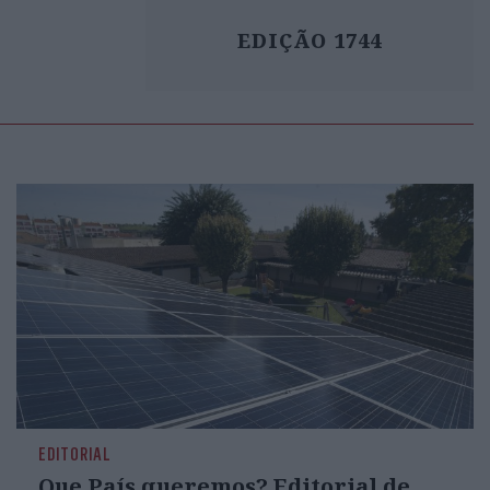
EDIÇÃO 1744
o
ré
 a
,
ue
o
EDITORIAL
Que País queremos? Editorial de