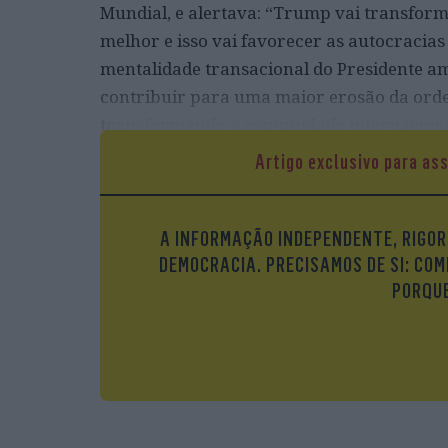
Mundial, e alertava: “Trump vai transfor
melhor e isso vai favorecer as autocracias
mentalidade transacional do Presidente a
contribuir para uma maior erosão da ordem
transformando a comunidade internaciona
todos.” O artigo terminava desta forma: “
Artigo exclusivo para as
desafios e, sendo verdade que o pior nem s
da instabilidade. Por isso o papel da Euro
museu, mas um participante ativo na solu
A INFORMAÇÃO INDEPENDENTE, RIGOR
DEMOCRACIA. PRECISAMOS DE SI: COM
PORQUE