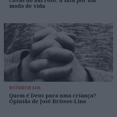
Covas do Barroso: A luta por um
modo de vida
VESTÍGIOS DE AZUL
Quem é Deus para uma criança?
Opinião de José Brissos-Lino