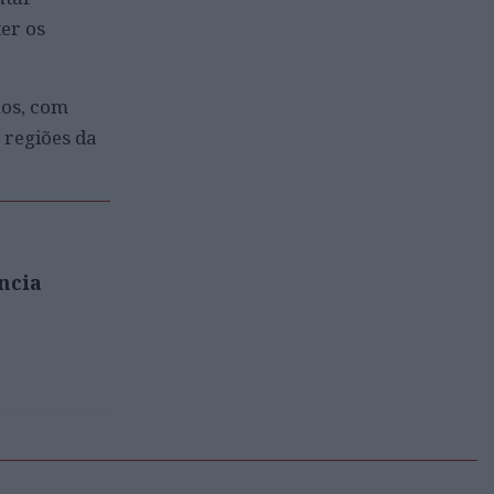
er os
hos, com
 regiões da
ncia