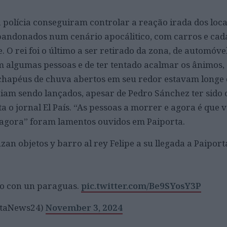
 polícia conseguiram controlar a reação irada dos locai
bandonados num cenário apocálitico, com carros e cad
 O rei foi o último a ser retirado da zona, de automóvel
m algumas pessoas e de ter tentado acalmar os ânimos, 
 chapéus de chuva abertos em seu redor estavam longe 
 iam sendo lançados, apesar de Pedro Sánchez ter sido 
a o jornal El País. “As pessoas a morrer e agora é que v
a agora” foram lamentos ouvidos em Paiporta.
n objetos y barro al rey Felipe a su llegada a Paiport
lo con un paraguas.
pic.twitter.com/Be9SYosY3P
rtaNews24)
November 3, 2024