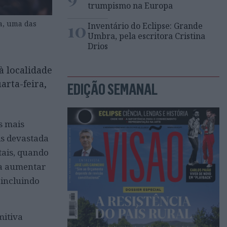
trumpismo na Europa
10
ta, uma das
Inventário do Eclipse: Grande
Umbra, pela escritora Cristina
Drios
à localidade
arta-feira,
EDIÇÃO SEMANAL
s mais
is devastada
tais, quando
 a aumentar
 incluindo
mitiva