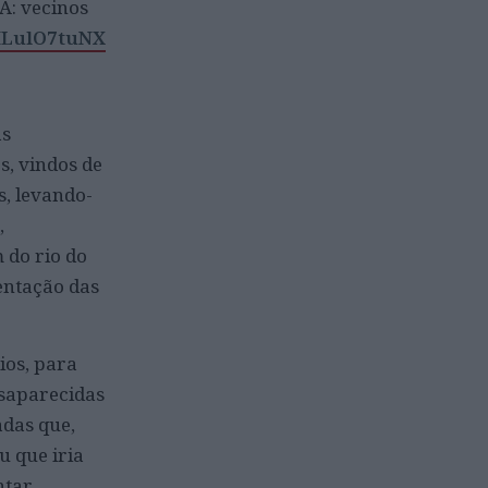
NA: vecinos
/MLulO7tuNX
as
s, vindos de
s, levando-
,
 do rio do
ientação das
ios, para
esaparecidas
adas que,
u que iria
ntar