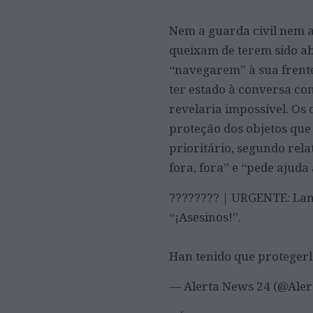
Nem a guarda civil nem a
queixam de terem sido a
“navegarem” à sua frente.
ter estado à conversa co
revelaria impossível. Os
proteção dos objetos que
prioritário, segundo relat
fora, fora” e “pede ajud
???????? | URGENTE: Lanza
“¡Asesinos!”.
Han tenido que proteger
— Alerta News 24 (@Ale