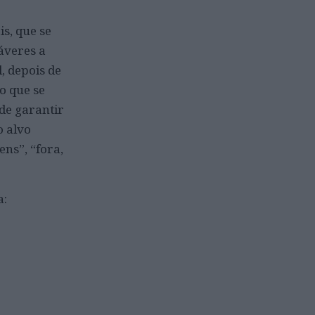
s, que se
áveres a
, depois de
o que se
de garantir
o alvo
ens”, “fora,
a: