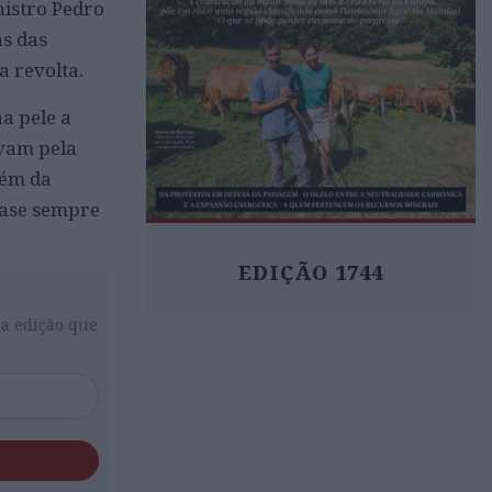
nistro Pedro
as das
a revolta.
na pele a
avam pela
bém da
uase sempre
EDIÇÃO 1744
da edição que