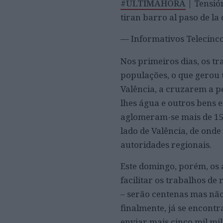
#ÚLTIMAHORA
| Tensión
tiran barro al paso de la
— Informativos Telecinc
Nos primeiros dias, os t
populações, o que gerou 
Valência, a cruzarem a p
lhes água e outros bens e
aglomeram-se mais de 15 
lado de Valência, de onde
autoridades regionais.
Este domingo, porém, os 
facilitar os trabalhos d
– serão centenas mas não 
finalmente, já se encont
enviar mais cinco mil mil