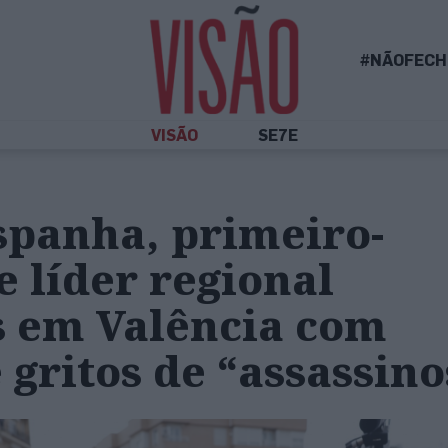
#NÃOFECH
VISÃO
SE7E
spanha, primeiro-
e líder regional
s em Valência com
e gritos de “assassino