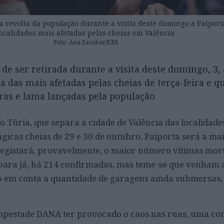
 a revolta da população durante a visita deste domingo a Paipor
localidades mais afetadas pelas cheias em Valência
Foto: Ana Escobar/EPA
 de ser retirada durante a visita deste domingo, 3, 
a das mais afetadas pelas cheias de terça-feira e qu
as e lama lançadas pela população
io Túria, que separa a cidade de Valência das localidade
ágicas cheias de 29 e 30 de outubro, Paiporta será a ma
 registará, provavelmente, o maior número vítimas mor
 – para já, há 214 confirmadas, mas teme-se que venham
o em conta a quantidade de garagens ainda submersas,
empestade DANA ter provocado o caos nas ruas, uma co