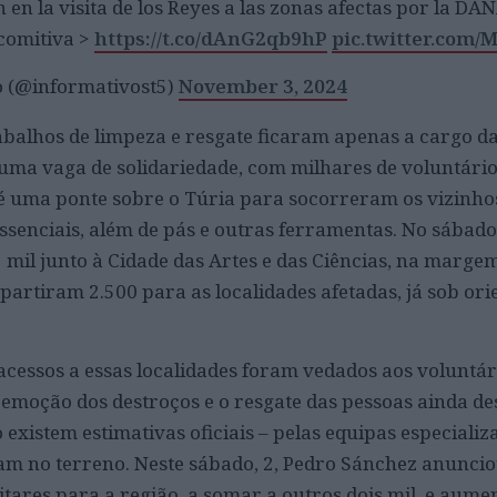
 en la visita de los Reyes a las zonas afectas por la DA
 comitiva >
https://t.co/dAnG2qb9hP
pic.twitter.com
o (@informativost5)
November 3, 2024
rabalhos de limpeza e resgate ficaram apenas a cargo d
uma vaga de solidariedade, com milhares de voluntário
é uma ponte sobre o Túria para socorreram os vizinho
ssenciais, além de pás e outras ferramentas. No sábado
mil junto à Cidade das Artes e das Ciências, na margem
 partiram 2.500 para as localidades afetadas, já sob or
acessos a essas localidades foram vedados aos voluntár
e remoção dos destroços e o resgate das pessoas ainda d
existem estimativas oficiais – pelas equipas especializ
ram no terreno. Neste sábado, 2, Pedro Sánchez anuncio
itares para a região, a somar a outros dois mil, e aume