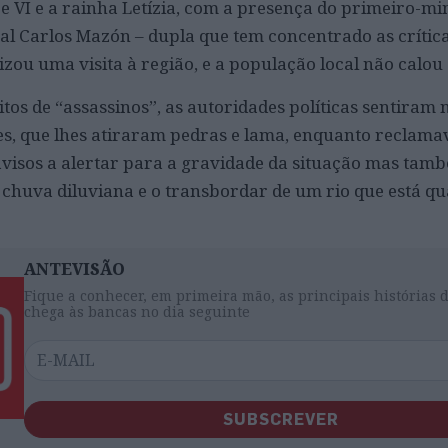
e VI e a rainha Letízia, com a presença do primeiro-mi
nal Carlos Mazón – dupla que tem concentrado as crític
izou uma visita à região, e a população local não calou 
itos de “assassinos”, as autoridades políticas sentiram 
s, que lhes atiraram pedras e lama, enquanto reclam
visos a alertar para a gravidade da situação mas tam
 chuva diluviana e o transbordar de um rio que está q
ANTEVISÃO
Fique a conhecer, em primeira mão, as principais histórias 
chega às bancas no dia seguinte
SUBSCREVER