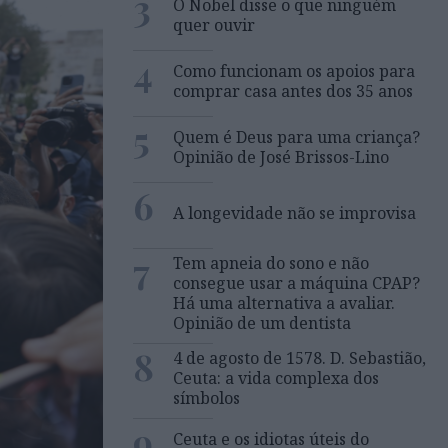
3
O Nobel disse o que ninguém
quer ouvir
4
Como funcionam os apoios para
comprar casa antes dos 35 anos
5
Quem é Deus para uma criança?
Opinião de José Brissos-Lino
6
A longevidade não se improvisa
7
Tem apneia do sono e não
consegue usar a máquina CPAP?
Há uma alternativa a avaliar.
Opinião de um dentista
8
4 de agosto de 1578. D. Sebastião,
Ceuta: a vida complexa dos
símbolos
9
Ceuta e os idiotas úteis do