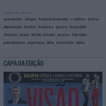
Palavras-chave:
armamento
Ataque
bombardeamento
Conflitos
defesa
diplomacia
feridos
fronteira
guerra
Hezbollah
História
Israel
Médio Oriente
mortos
Palestina
palestinianos
segurança
Síria
Sociedade
xiitas
CAPA DA EDIÇÃO