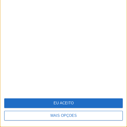
Do Liberation Day ao Acordo de
Genebra – O que se segue?
EU ACEITO
MAIS OPÇÕES