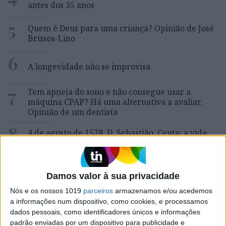
antes dos 35 anos
5
Quem é Deus para uma criança? Opinião de José
Brissos-Lino
6
A longevidade não se improvisa
7
Tem apneia do sono e não consegue usar a
máquina CPAP? Há uma alternativa a avaliar.
Opinião de um dentista
8
4 de agosto de 1578. D. Sebastião, Ceuta: a vida
complexa dos símbolos
9
Ceuta e os idiotas úteis do trumpismo na Europa
Damos valor à sua privacidade
Nós e os nossos 1019
parceiros
armazenamos e/ou acedemos
10
As touradas representam o País? Perguntem ao
a informações num dispositivo, como cookies, e processamos
povo
dados pessoais, como identificadores únicos e informações
padrão enviadas por um dispositivo para publicidade e