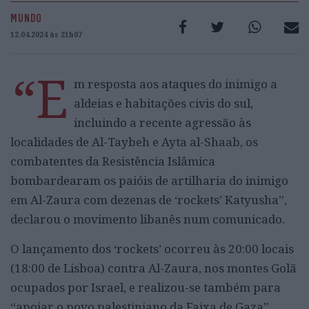
MUNDO
12.04.2024 às 21h07
“E
m resposta aos ataques do inimigo a
aldeias e habitações civis do sul,
incluindo a recente agressão às
localidades de Al-Taybeh e Ayta al-Shaab, os
combatentes da Resistência Islâmica
bombardearam os paióis de artilharia do inimigo
em Al-Zaura com dezenas de ‘rockets’ Katyusha”,
declarou o movimento libanês num comunicado.
O lançamento dos ‘rockets’ ocorreu às 20:00 locais
(18:00 de Lisboa) contra Al-Zaura, nos montes Golã
ocupados por Israel, e realizou-se também para
“apoiar o povo palestiniano da Faixa de Gaza”.