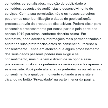
conteúdos personalizados, medição de publicidade e
conteúdos, pesquisa de audiências e desenvolvimento de
MAIS NA VISÃO
serviços.
Com a sua permissão, nós e os nossos parceiros
poderemos usar identificação e dados de geolocalização
precisos através da procura de dispositivos. Poderá clicar para
consentir o processamento por nossa parte e pela parte dos
nossos 1019 parceiros, conforme descrito acima. Em
alternativa, pode aceder a informações mais pormenorizadas e
alterar as suas preferências antes de consentir ou recusar o
consentimento.
Tenha em atenção que algum processamento
dos seus dados pessoais poderá não exigir o seu
consentimento, mas que tem o direito de se opor a esse
processamento. As suas preferências serão aplicadas apenas a
este website. Você pode alterar suas preferências ou retirar seu
consentimento a qualquer momento voltando a este site e
PENSAR
clicando no botão "Privacidade" na parte inferior da página.
Viagem a Portugal. Crónica de Luís
Leite