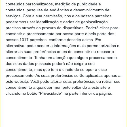
especiais, quando na verdade nos torna
conteúdos personalizados, medição de publicidade e
cobardes’’
conteúdos, pesquisa de audiências e desenvolvimento de
serviços.
Com a sua permissão, nós e os nossos parceiros
5
poderemos usar identificação e dados de geolocalização
Os dois primeiros presidentes da Gulbenkian
precisos através da procura de dispositivos. Poderá clicar para
consentir o processamento por nossa parte e pela parte dos
6
Cuidados de saúde domiciliários: não podemos
nossos 1017 parceiros, conforme descrito acima. Em
continuar a responder a uma nova realidade com
alternativa, pode aceder a informações mais pormenorizadas e
modelos concebidos no passado
alterar as suas preferências antes de consentir ou recusar o
7
consentimento.
Tenha em atenção que algum processamento
Os Lusíadas são um hospital e Guerra Junqueiro
dos seus dados pessoais poderá não exigir o seu
uma avenida
consentimento, mas que tem o direito de se opor a esse
processamento. As suas preferências serão aplicadas apenas a
8
este website. Você pode alterar suas preferências ou retirar seu
Goodbye, Nick Cave
consentimento a qualquer momento voltando a este site e
clicando no botão "Privacidade" na parte inferior da página.
9
Os novos capitães da areia
10
Wangiri: a fraude que começa mesmo antes de
atender uma chamada de um número
desconhecido