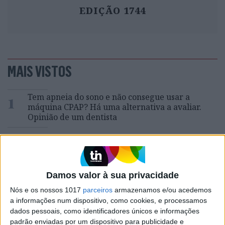
EDIÇÃO 1744
MAIS VISTOS
1
Tem apneia do sono e não consegue usar a
máquina CPAP? Há uma alternativa a avaliar.
Opinião de um dentista
2
4 de agosto de 1578. D. Sebastião, Ceuta: a vida
complexa dos símbolos
3
Damos valor à sua privacidade
A longevidade não se improvisa
Nós e os nossos 1017
parceiros
armazenamos e/ou acedemos
4
“Saudade é um sentimento muito bonito, mas por
a informações num dispositivo, como cookies, e processamos
vezes muito despropositado. Temos muito
dados pessoais, como identificadores únicos e informações
orgulho dessa palavra, que achamos que nos faz
padrão enviadas por um dispositivo para publicidade e