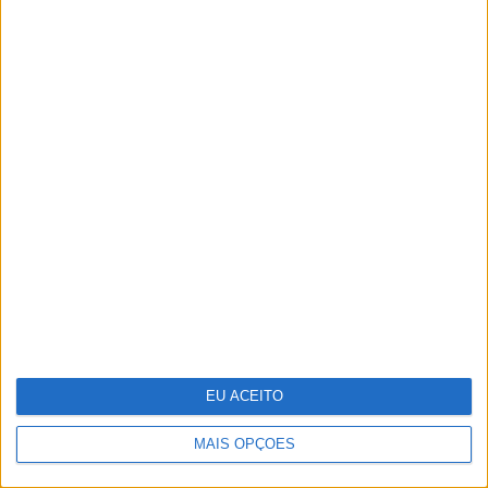
CARAS Decoração: 10
espreguiçadeiras para aproveitar o
bom tempo
EU ACEITO
MAIS OPÇÕES
Paixão em “A Serra”: Marta e Fausto