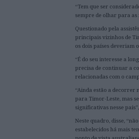
“Tem que ser considerado 
sempre de olhar para as 
Questionado pela assistê
principais vizinhos de Ti
os dois países deveriam 
“É do seu interesse a lo
precisa de continuar a c
relacionadas com o camp
“Ainda estão a decorrer 
para Timor-Leste, mas se
significativas nesse país”
Neste quadro, disse, “nã
estabelecidos há mais te
ponto de vista australian