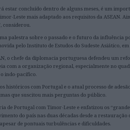
rá estar concluído dentro de alguns meses, é um impor
imor-Leste mais adaptado aos requisitos da ASEAN. Ai
, considerou.
ma palestra sobre o passado e o futuro da influência 
ovida pelo Instituto de Estudos do Sudeste Asiático, e
N, o chefe da diplomacia portuguesa defendeu um refo
eia com a organização regional, especialmente no quad
o indo-pacífico.
ços históricos com Portugal e o atual processo de adesã
mas que suscitou mais perguntas do público.
ria de Portugal com Timor-Leste e enfatizou os “grande
imento do país nas duas décadas desde a restauração 
apesar de pontuais turbulências e dificuldades.