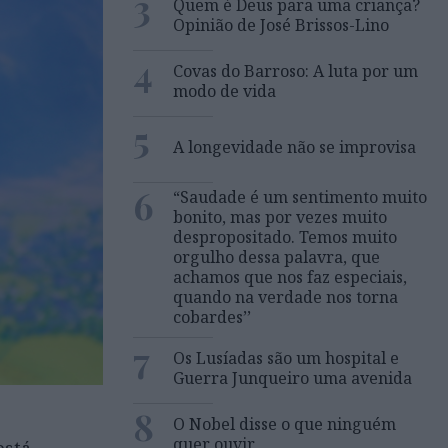
3
Quem é Deus para uma criança?
Opinião de José Brissos-Lino
4
Covas do Barroso: A luta por um
modo de vida
5
A longevidade não se improvisa
6
“Saudade é um sentimento muito
bonito, mas por vezes muito
despropositado. Temos muito
orgulho dessa palavra, que
achamos que nos faz especiais,
quando na verdade nos torna
cobardes’’
7
Os Lusíadas são um hospital e
Guerra Junqueiro uma avenida
8
O Nobel disse o que ninguém
quer ouvir