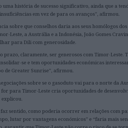
uma história de sucesso significativo, ainda que a ten
insuficiências em vez de para os avanços”, afirmou.
ncia sobre que conselhos daria aos seus homólogos dos
mor-Leste, a Austrália e a Indonésia, João Gomes Cravi
olhar para Dili com generosidade.
ngo prazo, claramente, ser generosos com Timor-Leste. 
onsolidar-se e tem oportunidades económicas interessa
o de Greater Sunrise”, afirmou.
negociações sobre se o gasoduto vai para o norte da Aus
 for para Timor-Leste cria oportunidades de desenvol
, explicou.
o faz sentido, como poderia ocorrer em relações com pa
mpo, lutar por vantagens económicos” e “faria mais sen
o, garantir que Timor-Leste não corre o risco de se to