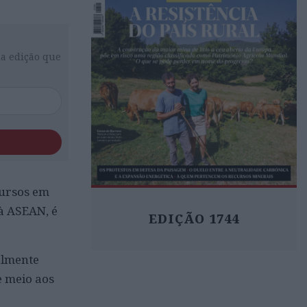
da edição que
cursos em
 à ASEAN, é
EDIÇÃO 1744
almente
e meio aos