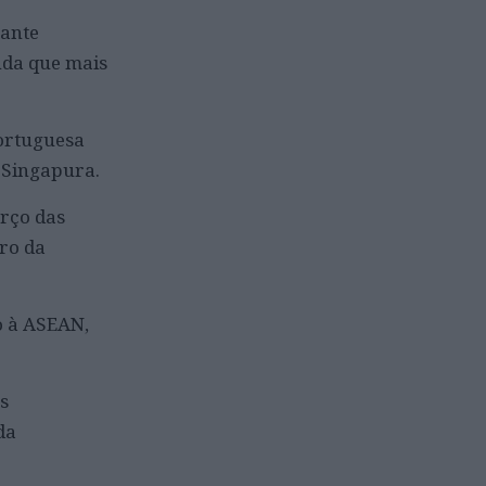
tante
nda que mais
portuguesa
m Singapura.
rço das
ro da
o à ASEAN,
s
da