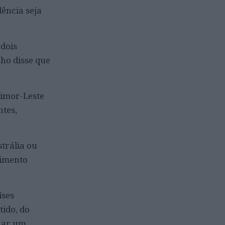
dência seja
 dois
nho disse que
Timor-Leste
ntes,
trália ou
vimento
íses
tido, do
rnar um