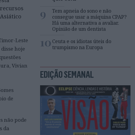
está
 recursos
9
Tem apneia do sono e não
Asiático
consegue usar a máquina CPAP?
Há uma alternativa a avaliar.
Opinião de um dentista
10
Timor-Leste
Ceuta e os idiotas úteis do
trumpismo na Europa
disse hoje
questões
ura, Vivian
EDIÇÃO SEMANAL
 Gomes
pio de
as não pode
s da