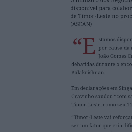
O ministro dos Negócio
disponível para colabo
de Timor-Leste no proc
(ASEAN)
“E
stamos dispon
por causa da 
João Gomes Cr
debatidas durante o enc
Balakrishnan.
Em declarações em Singa
Cravinho saudou “com sa
Timor-Leste, como seu 1
“Timor-Leste vai reforç
ser um fator que cria di