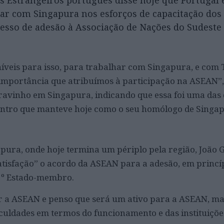
s Estrangeiros português disse hoje que Portugal 
rar com Singapura nos esforços de capacitação dos
esso de adesão à Associação de Nações do Sudeste 
íveis para isso, para trabalhar com Singapura, e com 
importância que atribuímos à participação na ASEAN”, 
avinho em Singapura, indicando que essa foi uma das 
ontro que manteve hoje como o seu homólogo de Singap
pura, onde hoje termina um périplo pela região, João
tisfação” o acordo da ASEAN para a adesão, em princí
1º Estado-membro.
ar a ASEAN e penso que será um ativo para a ASEAN, m
ficuldades em termos do funcionamento e das instituiçõe