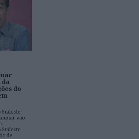
nmar
 da
ções do
 em
o Sudeste
yanmar vão
a
o Sudeste
cio de