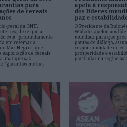
arantias para
apela à responsa
ações de cereais
dos líderes mundi
anos
paz e estabilidad
rio-geral da ONU,
O Presidente da Indonés
uterres, disse que a
Widodo, apelou aos líde
ção está "profundamente
mundiais para que pro
a em retomar a
pontes de diálogo, assu
a do Mar Negro", que
responsabilidade de cri
a exportação de cereais
prosperidade e estabili
a, mas que são
particular na região asi
as "garantias mútuas"