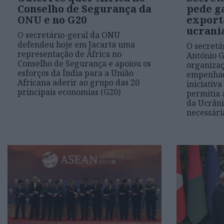
Conselho de Segurança da
pede g
ONU e no G20
export
ucrani
O secretário-geral da ONU
defendeu hoje em Jacarta uma
O secretá
representação de África no
António G
Conselho de Segurança e apoiou os
organiza
esforços da Índia para a União
empenhad
Africana aderir ao grupo das 20
iniciativ
principais economias (G20)
permitia 
da Ucrâni
necessári