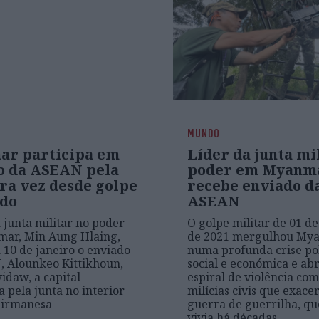
MUNDO
r participa em
Líder da junta mi
o da ASEAN pela
poder em Myanm
ra vez desde golpe
recebe enviado d
ado
ASEAN
a junta militar no poder
O golpe militar de 01 de
ar, Min Aung Hlaing,
de 2021 mergulhou My
 10 de janeiro o enviado
numa profunda crise pol
 Alounkeo Kittikhoun,
social e económica e ab
daw, a capital
espiral de violência co
a pela junta no interior
milícias civis que exac
birmanesa
guerra de guerrilha, que
vivia há décadas