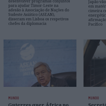
desenvolver programas conjuntos
Japão vão
para ajudar Timor-Leste na
em matér
adesão à Associação de Nações do
cimeira c
Sudeste Asiático (ASEAN),
energétic
disseram em Lisboa os respetivos
afirmação
chefes da diplomacia
Pacífico
MUNDO
MUNDO
Guterres quer África no
Secret