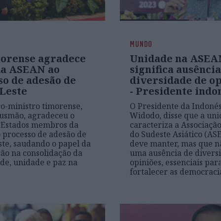
MUNDO
orense agradece
Unidade na ASEA
da ASEAN ao
significa ausência
so de adesão de
diversidade de op
Leste
- Presidente indo
o-ministro timorense,
O Presidente da Indonés
usmão, agradeceu o
Widodo, disse que a un
s Estados membros da
caracteriza a Associaçã
processo de adesão de
do Sudeste Asiático (AS
te, saudando o papel da
deve manter, mas que n
ão na consolidação da
uma ausência de divers
ade, unidade e paz na
opiniões, essenciais par
fortalecer as democraci