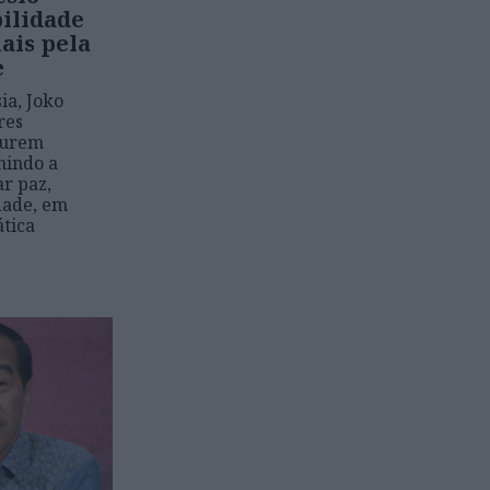
bilidade
ais pela
e
ia, Joko
res
curem
mindo a
ar paz,
dade, em
ática