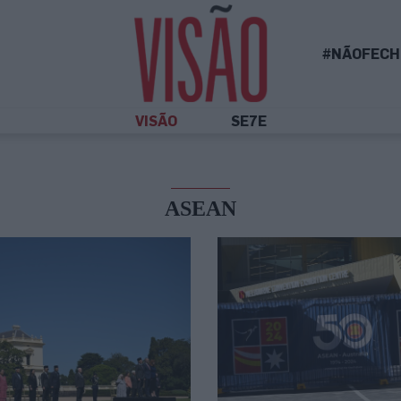
#NÃOFECH
VISÃO
SE7E
ASEAN