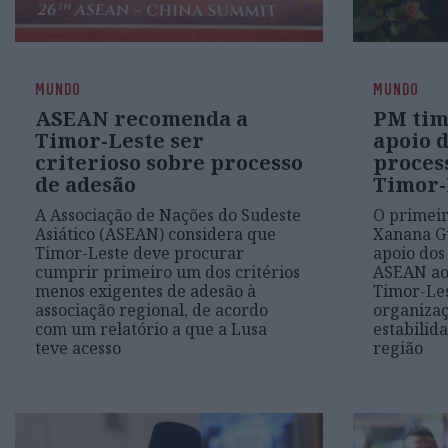
MUNDO
MUNDO
ASEAN recomenda a
PM tim
Timor-Leste ser
apoio 
criterioso sobre processo
proces
de adesão
Timor-
A Associação de Nações do Sudeste
O primeir
Asiático (ASEAN) considera que
Xanana G
Timor-Leste deve procurar
apoio do
cumprir primeiro um dos critérios
ASEAN ao 
menos exigentes de adesão à
Timor-Les
associação regional, de acordo
organizaç
com um relatório a que a Lusa
estabilid
teve acesso
região