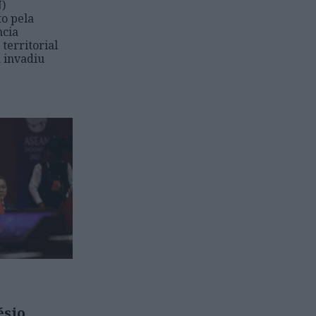
)
to pela
ncia
 territorial
a invadiu
ésio