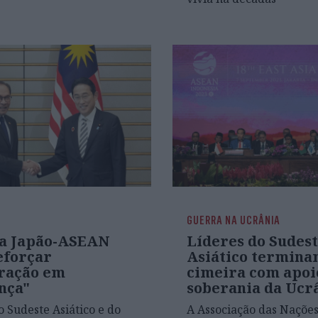
GUERRA NA UCRÂNIA
a Japão-ASEAN
Líderes do Sudes
eforçar
Asiático termin
ração em
cimeira com apoi
nça"
soberania da Ucr
o Sudeste Asiático e do
A Associação das Nações