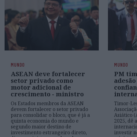
MUNDO
MUNDO
ASEAN deve fortalecer
PM tim
setor privado como
adesão
motor adicional de
confian
crescimento - ministro
intern
Os Estados membros da ASEAN
Timor-Les
devem fortalecer o setor privado
Associaçã
para consolidar o bloco, que é já a
Asiático 
quinta economia do mundo e
2025, dê 
segundo maior destino de
internaci
investimento estrangeiro direto,
investir n