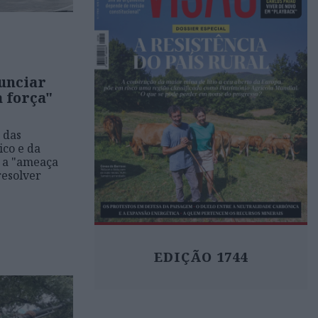
unciar
 força"
 das
ico e da
r a "ameaça
resolver
EDIÇÃO 1744