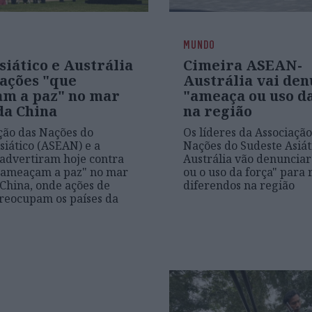
MUNDO
siático e Austrália
Cimeira ASEAN-
 ações "que
Austrália vai den
m a paz" no mar
"ameaça ou uso da
da China
na região
ção das Nações do
Os líderes da Associação
siático (ASEAN) e a
Nações do Sudeste Asiát
 advertiram hoje contra
Austrália vão denuncia
 "ameaçam a paz" no mar
ou o uso da força" para 
 China, onde ações de
diferendos na região
reocupam os países da