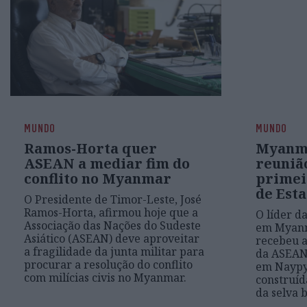
MUNDO
MUNDO
Ramos-Horta quer
Myanma
ASEAN a mediar fim do
reuniã
conflito no Myanmar
primei
de Est
O Presidente de Timor-Leste, José
Ramos-Horta, afirmou hoje que a
O líder d
Associação das Nações do Sudeste
em Myanm
Asiático (ASEAN) deve aproveitar
recebeu a
a fragilidade da junta militar para
da ASEAN,
procurar a resolução do conflito
em Naypyi
com milícias civis no Myanmar.
construíd
da selva 