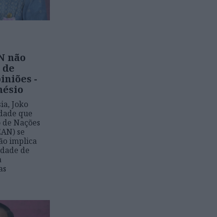
N não
 de
iniões -
nésio
ia, Joko
idade que
o de Nações
EAN) se
ão implica
idade de
a
as