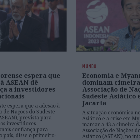
MUNDO
orense espera que
Economia e Mya
 à ASEAN dê
dominam cimeira
ça a investidores
Associação de Na
acionais
Sudeste Asiático
Jacarta
te espera que a adesão à
o de Nações do Sudeste
A situação económica n
(ASEAN), prevista para
Asiático e a crise em M
aos investidores
marcar a 43.a cimeira d
onais confiança para
Associação de Nações d
o país, disse o primeiro-
Asiático (ASEAN), no iní