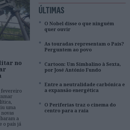
ÚLTIMAS
O Nobel disse o que ninguém
quer ouvir
As touradas representam o País?
Perguntem ao povo
litar no
Cartoon: Um Simbalino à Sexta,
ar
por José António Fundo
a
Entre a neutralidade carbónica e
a expansão energética
 fevereiro
anmar
ítica,
O Periferias traz o cinema do
riu uma
centro para a raia
m novas
erbaram a
 o país já