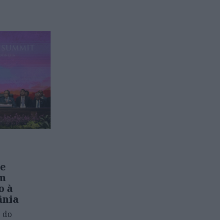
te
am
o à
ânia
 do