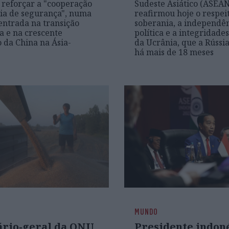
 reforçar a "cooperação
Sudeste Asiático (ASEAN
ia de segurança", numa
reafirmou hoje o respei
entrada na transição
soberania, a independê
a e na crescente
política e a integridades
 da China na Ásia-
da Ucrânia, que a Rússi
há mais de 18 meses
MUNDO
ário-geral da ONU
Presidente indon