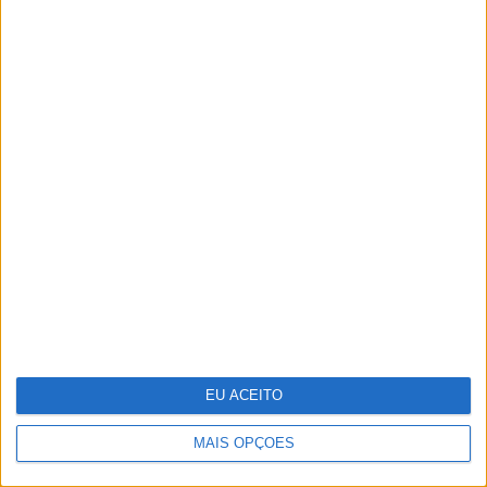
Os “looks” dos famosos na
passadeira vermelha dos Globos de
Ouro
EU ACEITO
MAIS OPÇÕES