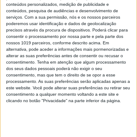
conteúdos personalizados, medição de publicidade e
conteúdos, pesquisa de audiências e desenvolvimento de
EDIÇÃO 1744
serviços.
Com a sua permissão, nós e os nossos parceiros
poderemos usar identificação e dados de geolocalização
precisos através da procura de dispositivos. Poderá clicar para
consentir o processamento por nossa parte e pela parte dos
nossos 1019 parceiros, conforme descrito acima. Em
alternativa, pode aceder a informações mais pormenorizadas e
MAIS VISTOS
alterar as suas preferências antes de consentir ou recusar o
consentimento.
Tenha em atenção que algum processamento
1
dos seus dados pessoais poderá não exigir o seu
Linha Circular do Metropolitano: O carrossel de
consentimento, mas que tem o direito de se opor a esse
turistas que afastará quem trabalha em Lisboa
processamento. As suas preferências serão aplicadas apenas a
2
este website. Você pode alterar suas preferências ou retirar seu
O Nobel disse o que ninguém quer ouvir
consentimento a qualquer momento voltando a este site e
clicando no botão "Privacidade" na parte inferior da página.
3
Celebridades que viram os seus vídeos íntimos na
Internet
4
Como funcionam os apoios para comprar casa
antes dos 35 anos