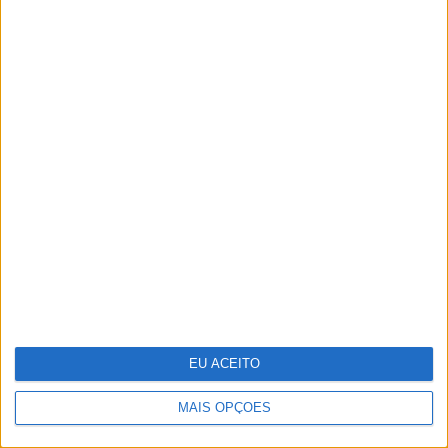
Rainha Letizia celebra 53.º
aniversário
EU ACEITO
MAIS OPÇÕES