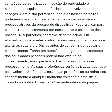
conteúdos personalizados, medição de publicidade e
PENSAR
conteúdos, pesquisa de audiências e desenvolvimento de
serviços.
Com a sua permissão, nós e os nossos parceiros
A Deloitte e a implosão do
poderemos usar identificação e dados de geolocalização
Ministério da Educação
precisos através da procura de dispositivos. Poderá clicar para
consentir o processamento por nossa parte e pela parte dos
nossos 1019 parceiros, conforme descrito acima. Em
alternativa, pode aceder a informações mais pormenorizadas e
alterar as suas preferências antes de consentir ou recusar o
consentimento.
Tenha em atenção que algum processamento
dos seus dados pessoais poderá não exigir o seu
consentimento, mas que tem o direito de se opor a esse
processamento. As suas preferências serão aplicadas apenas a
este website. Você pode alterar suas preferências ou retirar seu
consentimento a qualquer momento voltando a este site e
clicando no botão "Privacidade" na parte inferior da página.
PENSAR
Viagem a Portugal. Crónica de Luís
Leite